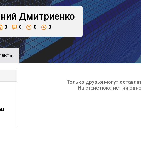
ений
Дмитриенко
0
0
0
0
такты
Только друзья могут оставля
На стене пока нет ни одн
ам