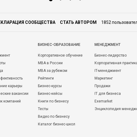
ЕКЛАРАЦИЯ СООБЩЕСТВА
СТАТЬ АВТОРОМ
1852 пользовате
БИЗНЕС-ОБРАЗОВАНИЕ
МЕНЕДЖМЕНТ
жмент
Корпоративное обучение
Бизнес-лидерство
оты
MBA в России
Корпоративная практик
да
MBA за рубежом
IT-менеджмент
фективность
Рейтинги
Маркетинг
ние карьеры
Бизнес-курсы
Продажи
еские вакансии
Бизнес-кейсы
IT для бизнеса
ик компаний
Книги по бизнесу
Exemarket
Тесты
Энциклопедия менедж
Видео по бизнесу
Каталог бизнес-школ