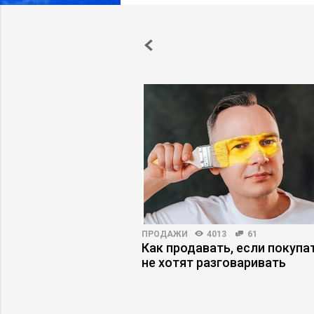
НОСТИ
4118
122
ПРОДАЖИ
4013
61
аутсорсинг, или Как
Как продавать, если покупа
правленческая
не хотят разговаривать