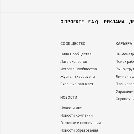
О ПРОЕКТЕ
F.A.Q.
РЕКЛАМА
Д
CООБЩЕСТВО
КАРЬЕРА
Лица Сообщества
HR-менед
Лига экспертов
Поиск раб
История Сообщества
Рынок тру
Журнал Executive.ru
Личная эф
Executive отдыхает
Планирова
Управленч
НОВОСТИ
Справочн
Новости дня
Новости компаний
Отставки и назначения
Новости образования