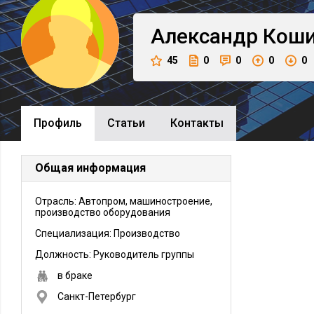
Александр
Кош
45
0
0
0
0
Профиль
Cтатьи
Контакты
Общая информация
Отрасль: Автопром, машиностроение,
производство оборудования
Специализация: Производство
Должность:
Руководитель группы
в браке
Санкт-Петербург