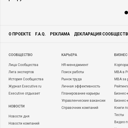
О ПРОЕКТЕ
F.A.Q.
РЕКЛАМА
ДЕКЛАРАЦИЯ СООБЩЕСТВ
CООБЩЕСТВО
КАРЬЕРА
БИЗНЕС
Лица Сообщества
HR-менеджмент
Корпора
Лига экспертов
Поиск работы
MBA в Р
История Сообщества
Рынок труда
MBA за 
Журнал Executive.ru
Личная эффективность
Рейтинг
Executive отдыхает
Планирование карьеры
Бизнес-
Управленческие вакансии
Бизнес-
НОВОСТИ
Справочник компаний
Книги п
Тесты
Новости дня
Видео п
Новости компаний