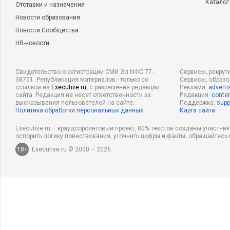
Каталог
Отставки и назначения
Новости образования
Новости Сообщества
HR-новости
Свидетельство о регистрации СМИ Эл NФС 77-
Сервисы, рекрут
38751. Републикация материалов - только со
Сервисы, образ
ссылкой на
Executive.ru
, с разрешения редакции
Реклама:
adverti
сайта. Редакция не несет ответственности за
Редакция:
conten
высказывания пользователей на сайте.
Поддержка:
supp
Политика обработки персональных данных
Карта сайта
Executive.ru – краудсорсинговый проект, 80% текстов созданы участни
оспорить логику повествования, уточнить цифры и факты, обращайтесь 
18+
Executive.ru © 2000 – 2026.