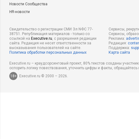
Новости Сообщества
HR-новости
Свидетельство о регистрации СМИ Эл NФС 77-
Сервисы, рекрут
38751. Републикация материалов - только со
Сервисы, образ
ссылкой на
Executive.ru
, с разрешения редакции
Реклама:
adverti
сайта. Редакция не несет ответственности за
Редакция:
conten
высказывания пользователей на сайте.
Поддержка:
supp
Политика обработки персональных данных
Карта сайта
Executive.ru – краудсорсинговый проект, 80% текстов созданы участни
оспорить логику повествования, уточнить цифры и факты, обращайтесь 
18+
Executive.ru © 2000 – 2026.