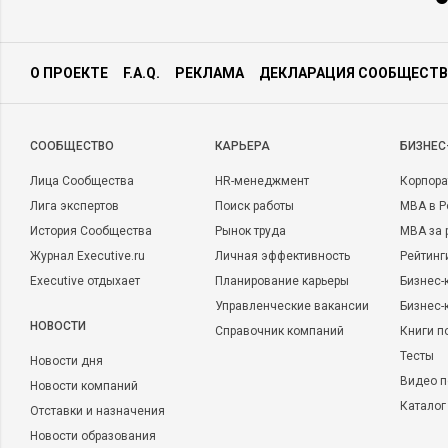
О ПРОЕКТЕ
F.A.Q.
РЕКЛАМА
ДЕКЛАРАЦИЯ СООБЩЕСТВ
CООБЩЕСТВО
КАРЬЕРА
БИЗНЕС
Лица Сообщества
HR-менеджмент
Корпора
Лига экспертов
Поиск работы
MBA в Р
История Сообщества
Рынок труда
MBA за 
Журнал Executive.ru
Личная эффективность
Рейтинг
Executive отдыхает
Планирование карьеры
Бизнес-
Управленческие вакансии
Бизнес-
НОВОСТИ
Справочник компаний
Книги п
Тесты
Новости дня
Видео п
Новости компаний
Каталог
Отставки и назначения
Новости образования