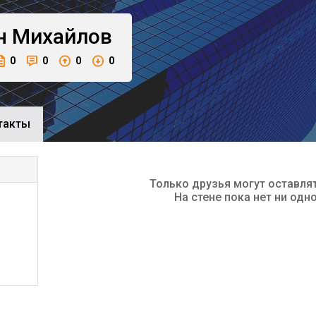
н
Михайлов
0
0
0
0
такты
Только друзья могут оставля
На стене пока нет ни одн