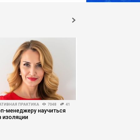
АТИВНАЯ ПРАКТИКА
7048
41
HR-МЕНЕДЖМЕНТ
3879
оп-менеджеру научиться
Соглашатели: как ра
в изоляции
теми, кто кормит «з