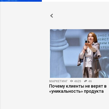
2
19
МАРКЕТИНГ
4625
46
– все, а другим –
Почему клиенты не верят в
добиться высоких
«уникальность» продукта
 продаж