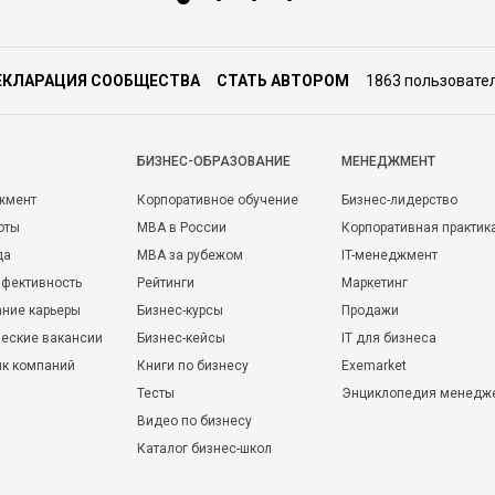
ЕКЛАРАЦИЯ СООБЩЕСТВА
СТАТЬ АВТОРОМ
1863 пользовате
БИЗНЕС-ОБРАЗОВАНИЕ
МЕНЕДЖМЕНТ
жмент
Корпоративное обучение
Бизнес-лидерство
оты
MBA в России
Корпоративная практик
да
MBA за рубежом
IT-менеджмент
фективность
Рейтинги
Маркетинг
ние карьеры
Бизнес-курсы
Продажи
еские вакансии
Бизнес-кейсы
IT для бизнеса
ик компаний
Книги по бизнесу
Exemarket
Тесты
Энциклопедия менедж
Видео по бизнесу
Каталог бизнес-школ