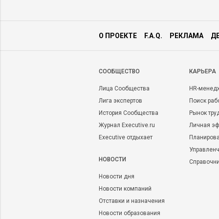
О ПРОЕКТЕ
F.A.Q.
РЕКЛАМА
Д
CООБЩЕСТВО
КАРЬЕРА
Лица Сообщества
HR-менед
Лига экспертов
Поиск раб
История Сообщества
Рынок тру
Журнал Executive.ru
Личная эф
Executive отдыхает
Планирова
Управленч
НОВОСТИ
Справочн
Новости дня
Новости компаний
Отставки и назначения
Новости образования