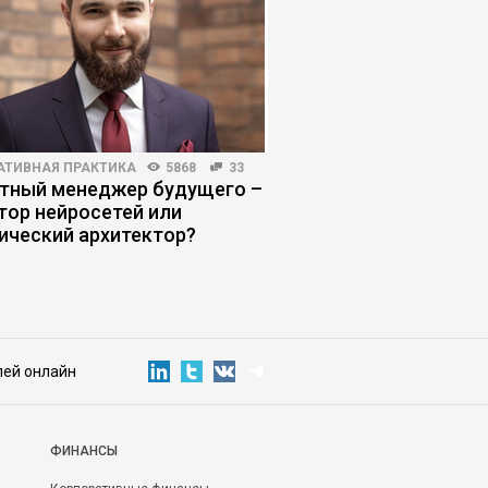
АТИВНАЯ ПРАКТИКА
5868
33
ПОИСК РАБОТЫ
6405
тный менеджер будущего –
Топ-менеджер в пои
тор нейросетей или
что изменилось на р
ический архитектор?
лей онлайн
ФИНАНСЫ