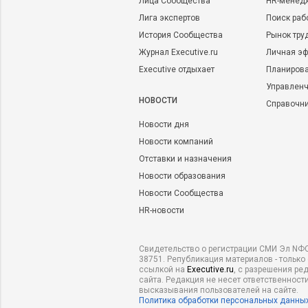
Лица Сообщества
HR-менед
Лига экспертов
Поиск раб
История Сообщества
Рынок тру
Журнал Executive.ru
Личная эф
Executive отдыхает
Планирова
Управленч
НОВОСТИ
Справочн
Новости дня
Новости компаний
Отставки и назначения
Новости образования
Новости Сообщества
HR-новости
Свидетельство о регистрации СМИ Эл NФС
38751. Републикация материалов - только
ссылкой на
Executive.ru
, с разрешения ре
сайта. Редакция не несет ответственности
высказывания пользователей на сайте.
Политика обработки персональных данны