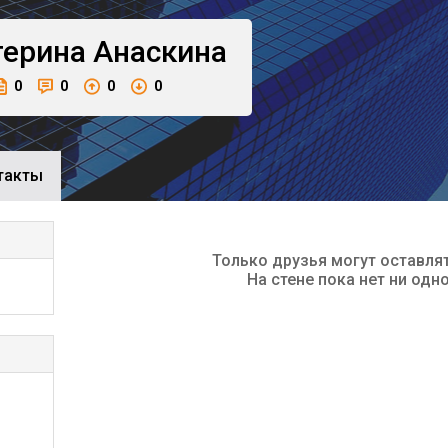
терина
Анаскина
0
0
0
0
такты
Только друзья могут оставля
На стене пока нет ни одн