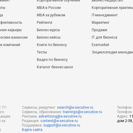
жмент
Корпоративное обучение
Бизнес-лидерство
оты
MBA в России
Корпоративная практик
да
MBA за рубежом
IT-менеджмент
фективность
Рейтинги
Маркетинг
ние карьеры
Бизнес-курсы
Продажи
еские вакансии
Бизнес-кейсы
IT для бизнеса
ик компаний
Книги по бизнесу
Exemarket
Тесты
Энциклопедия менедж
Видео по бизнесу
Каталог бизнес-школ
 77-
Сервисы, рекрутинг:
search@e-xecutive.ru
Телефон 
 со
Сервисы, образование:
trainings@e-xecutive.ru
Телефон 
дакции
Реклама:
advertising@e-xecutive.ru
Адрес:
1
 за
Редакция:
content@e-xecutive.ru
дом 2-38,
Поддержка:
support@e-xecutive.ru
х
Карта сайта