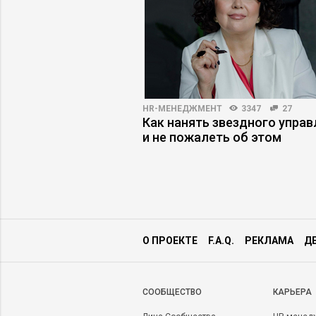
НОСТИ
6985
166
HR-МЕНЕДЖМЕНТ
3347
27
енный интеллект
Как нанять звездного упра
 работу эксперта
и не пожалеть об этом
О ПРОЕКТЕ
F.A.Q.
РЕКЛАМА
Д
CООБЩЕСТВО
КАРЬЕРА