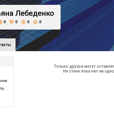
ьяна
Лебеденко
0
0
0
0
такты
Только друзья могут оставля
На стене пока нет ни одн
алом
лу,