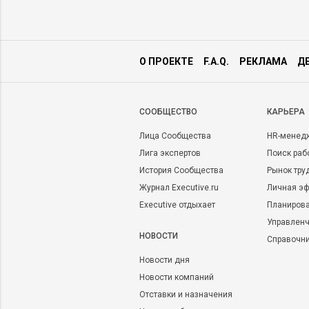
О ПРОЕКТЕ
F.A.Q.
РЕКЛАМА
Д
CООБЩЕСТВО
КАРЬЕРА
Лица Сообщества
HR-менед
Лига экспертов
Поиск раб
История Сообщества
Рынок тру
Журнал Executive.ru
Личная эф
Executive отдыхает
Планирова
Управленч
НОВОСТИ
Справочн
Новости дня
Новости компаний
Отставки и назначения