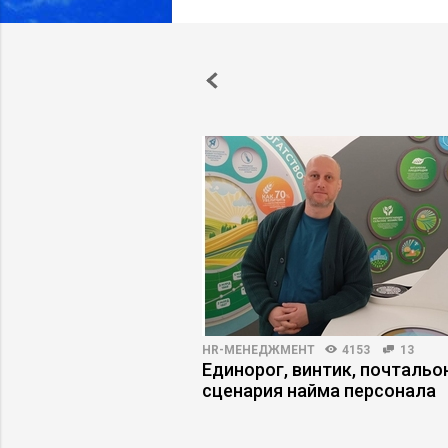
2
19
HR-МЕНЕДЖМЕНТ
4153
13
– все, а другим –
Единорог, винтик, почтальон
добиться высоких
сценария найма персонала
 продаж