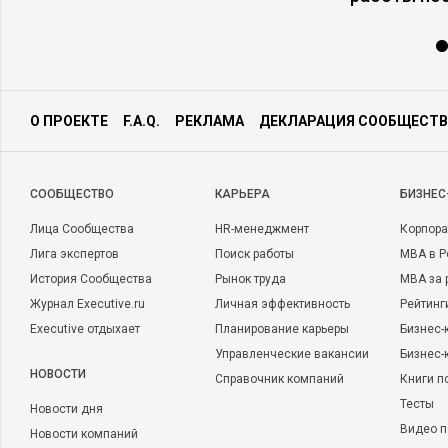
О ПРОЕКТЕ
F.A.Q.
РЕКЛАМА
ДЕКЛАРАЦИЯ СООБЩЕСТВ
CООБЩЕСТВО
КАРЬЕРА
БИЗНЕС
Лица Сообщества
HR-менеджмент
Корпора
Лига экспертов
Поиск работы
MBA в Р
История Сообщества
Рынок труда
MBA за 
Журнал Executive.ru
Личная эффективность
Рейтинг
Executive отдыхает
Планирование карьеры
Бизнес-
Управленческие вакансии
Бизнес-
НОВОСТИ
Справочник компаний
Книги п
Тесты
Новости дня
Видео п
Новости компаний