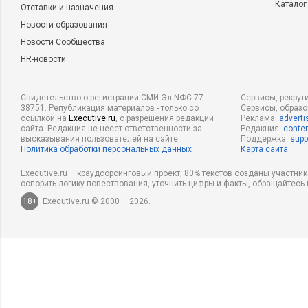
Каталог
Отставки и назначения
Новости образования
Новости Сообщества
HR-новости
Свидетельство о регистрации СМИ Эл NФС 77-
Сервисы, рекрут
38751. Републикация материалов - только со
Сервисы, образ
ссылкой на
Executive.ru
, с разрешения редакции
Реклама:
adverti
сайта. Редакция не несет ответственности за
Редакция:
conten
высказывания пользователей на сайте.
Поддержка:
supp
Политика обработки персональных данных
Карта сайта
Executive.ru – краудсорсинговый проект, 80% текстов созданы участни
оспорить логику повествования, уточнить цифры и факты, обращайтесь 
18+
Executive.ru © 2000 – 2026.