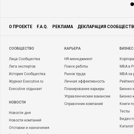
О ПРОЕКТЕ
F.A.Q.
РЕКЛАМА
ДЕКЛАРАЦИЯ СООБЩЕСТВ
CООБЩЕСТВО
КАРЬЕРА
БИЗНЕС
Лица Сообщества
HR-менеджмент
Корпора
Лига экспертов
Поиск работы
MBA в Р
История Сообщества
Рынок труда
MBA за 
Журнал Executive.ru
Личная эффективность
Рейтинг
Executive отдыхает
Планирование карьеры
Бизнес-
Управленческие вакансии
Бизнес-
НОВОСТИ
Справочник компаний
Книги п
Тесты
Новости дня
Видео п
Новости компаний
Каталог
Отставки и назначения