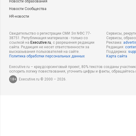
Новости образования
Новости Сообщества
HR-новости
Свидетельство о регистрации СМИ Эл NФС 77-
Сервисы, рекрут
38751. Републикация материалов - только со
Сервисы, образ
ссылкой на
Executive.ru
, с разрешения редакции
Реклама:
adverti
сайта. Редакция не несет ответственности за
Редакция:
conten
высказывания пользователей на сайте.
Поддержка:
supp
Политика обработки персональных данных
Карта сайта
Executive.ru – краудсорсинговый проект, 80% текстов созданы участни
оспорить логику повествования, уточнить цифры и факты, обращайтесь 
18+
Executive.ru © 2000 – 2026.