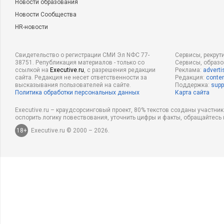
Новости образования
Новости Сообщества
HR-новости
Свидетельство о регистрации СМИ Эл NФС 77-
Сервисы, рекрут
38751. Републикация материалов - только со
Сервисы, образ
ссылкой на
Executive.ru
, с разрешения редакции
Реклама:
adverti
сайта. Редакция не несет ответственности за
Редакция:
conten
высказывания пользователей на сайте.
Поддержка:
supp
Политика обработки персональных данных
Карта сайта
Executive.ru – краудсорсинговый проект, 80% текстов созданы участни
оспорить логику повествования, уточнить цифры и факты, обращайтесь 
18+
Executive.ru © 2000 – 2026.