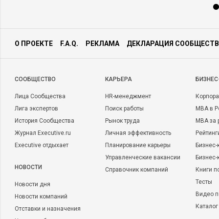
О ПРОЕКТЕ
F.A.Q.
РЕКЛАМА
ДЕКЛАРАЦИЯ СООБЩЕСТВ
CООБЩЕСТВО
КАРЬЕРА
БИЗНЕС
Лица Сообщества
HR-менеджмент
Корпора
Лига экспертов
Поиск работы
MBA в Р
История Сообщества
Рынок труда
MBA за 
Журнал Executive.ru
Личная эффективность
Рейтинг
Executive отдыхает
Планирование карьеры
Бизнес-
Управленческие вакансии
Бизнес-
НОВОСТИ
Справочник компаний
Книги п
Тесты
Новости дня
Видео п
Новости компаний
Каталог
Отставки и назначения