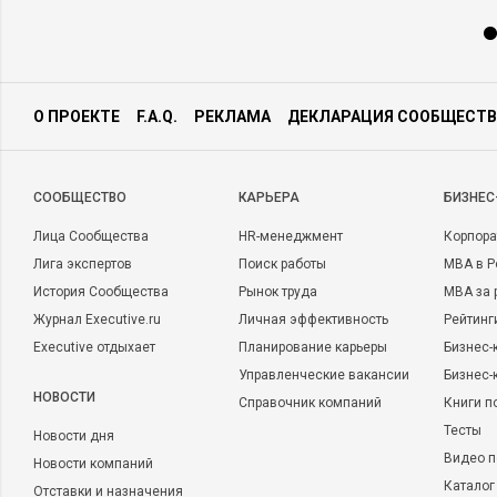
О ПРОЕКТЕ
F.A.Q.
РЕКЛАМА
ДЕКЛАРАЦИЯ СООБЩЕСТВ
CООБЩЕСТВО
КАРЬЕРА
БИЗНЕС
Лица Сообщества
HR-менеджмент
Корпора
Лига экспертов
Поиск работы
MBA в Р
История Сообщества
Рынок труда
MBA за 
Журнал Executive.ru
Личная эффективность
Рейтинг
Executive отдыхает
Планирование карьеры
Бизнес-
Управленческие вакансии
Бизнес-
НОВОСТИ
Справочник компаний
Книги п
Тесты
Новости дня
Видео п
Новости компаний
Каталог
Отставки и назначения