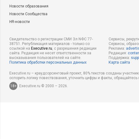
Новости образования
Новости Сообщества
HR-новости
Свидетельство о регистрации СМИ Эл NФС 77-
Сервисы, рекрут
38751. Републикация материалов - только со
Сервисы, образ
ссылкой на
Executive.ru
, с разрешения редакции
Реклама:
adverti
сайта. Редакция не несет ответственности за
Редакция:
conten
высказывания пользователей на сайте.
Поддержка:
supp
Политика обработки персональных данных
Карта сайта
Executive.ru – краудсорсинговый проект, 80% текстов созданы участни
оспорить логику повествования, уточнить цифры и факты, обращайтесь 
18+
Executive.ru © 2000 – 2026.