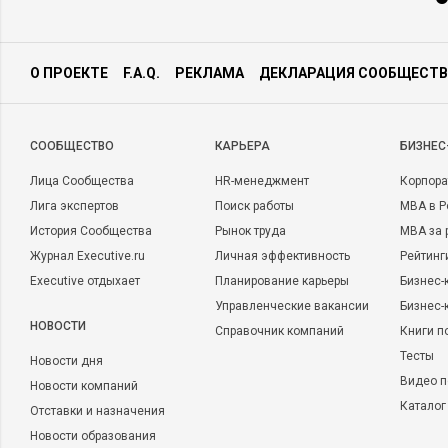
О ПРОЕКТЕ
F.A.Q.
РЕКЛАМА
ДЕКЛАРАЦИЯ СООБЩЕСТВ
CООБЩЕСТВО
КАРЬЕРА
БИЗНЕС
Лица Сообщества
HR-менеджмент
Корпора
Лига экспертов
Поиск работы
MBA в Р
История Сообщества
Рынок труда
MBA за 
Журнал Executive.ru
Личная эффективность
Рейтинг
Executive отдыхает
Планирование карьеры
Бизнес-
Управленческие вакансии
Бизнес-
НОВОСТИ
Справочник компаний
Книги п
Тесты
Новости дня
Видео п
Новости компаний
Каталог
Отставки и назначения
Новости образования