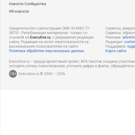
Новости Сообщества
HR-новости
Свидетельство о регистрации СМИ Эл NФС 77-
Сервисы, рекрут
38751. Републикация материалов - только со
Сервисы, образ
ссылкой на
Executive.ru
, с разрешения редакции
Реклама:
adverti
сайта. Редакция не несет ответственности за
Редакция:
conten
высказывания пользователей на сайте.
Поддержка:
supp
Политика обработки персональных данных
Карта сайта
Executive.ru – краудсорсинговый проект, 80% текстов созданы участни
оспорить логику повествования, уточнить цифры и факты, обращайтесь 
18+
Executive.ru © 2000 – 2026.