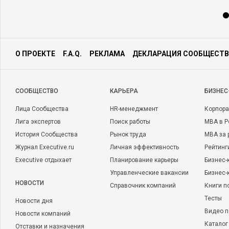
О ПРОЕКТЕ
F.A.Q.
РЕКЛАМА
ДЕКЛАРАЦИЯ СООБЩЕСТВ
CООБЩЕСТВО
КАРЬЕРА
БИЗНЕС
Лица Сообщества
HR-менеджмент
Корпора
Лига экспертов
Поиск работы
MBA в Р
История Сообщества
Рынок труда
MBA за 
Журнал Executive.ru
Личная эффективность
Рейтинг
Executive отдыхает
Планирование карьеры
Бизнес-
Управленческие вакансии
Бизнес-
НОВОСТИ
Справочник компаний
Книги п
Тесты
Новости дня
Видео п
Новости компаний
Каталог
Отставки и назначения