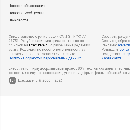
Новости образования
Новости Сообщества
HR-новости
Свидетельство о регистрации СМИ Эл NФС 77-
Сервисы, рекрут
38751. Републикация материалов - только со
Сервисы, образ
ссылкой на
Executive.ru
, с разрешения редакции
Реклама:
adverti
сайта. Редакция не несет ответственности за
Редакция:
conten
высказывания пользователей на сайте.
Поддержка:
supp
Политика обработки персональных данных
Карта сайта
Executive.ru – краудсорсинговый проект, 80% текстов созданы участни
оспорить логику повествования, уточнить цифры и факты, обращайтесь 
18+
Executive.ru © 2000 – 2026.