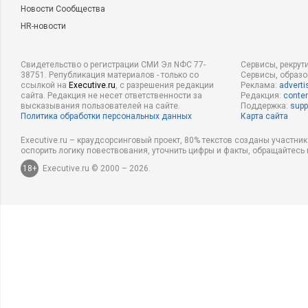
Новости Сообщества
HR-новости
Свидетельство о регистрации СМИ Эл NФС 77-
Сервисы, рекрут
38751. Републикация материалов - только со
Сервисы, образ
ссылкой на
Executive.ru
, с разрешения редакции
Реклама:
adverti
сайта. Редакция не несет ответственности за
Редакция:
conten
высказывания пользователей на сайте.
Поддержка:
supp
Политика обработки персональных данных
Карта сайта
Executive.ru – краудсорсинговый проект, 80% текстов созданы участни
оспорить логику повествования, уточнить цифры и факты, обращайтесь 
18+
Executive.ru © 2000 – 2026.