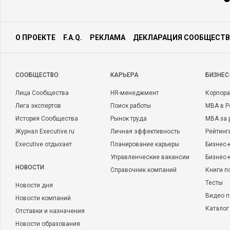
О ПРОЕКТЕ
F.A.Q.
РЕКЛАМА
ДЕКЛАРАЦИЯ СООБЩЕСТВ
CООБЩЕСТВО
КАРЬЕРА
БИЗНЕС
Лица Сообщества
HR-менеджмент
Корпора
Лига экспертов
Поиск работы
MBA в Р
История Сообщества
Рынок труда
MBA за 
Журнал Executive.ru
Личная эффективность
Рейтинг
Executive отдыхает
Планирование карьеры
Бизнес-
Управленческие вакансии
Бизнес-
НОВОСТИ
Справочник компаний
Книги п
Тесты
Новости дня
Видео п
Новости компаний
Каталог
Отставки и назначения
Новости образования