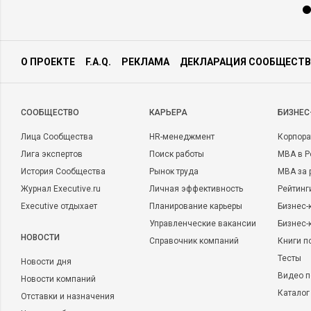
О ПРОЕКТЕ
F.A.Q.
РЕКЛАМА
ДЕКЛАРАЦИЯ СООБЩЕСТВ
CООБЩЕСТВО
КАРЬЕРА
БИЗНЕС
Лица Сообщества
HR-менеджмент
Корпора
Лига экспертов
Поиск работы
MBA в Р
История Сообщества
Рынок труда
MBA за 
Журнал Executive.ru
Личная эффективность
Рейтинг
Executive отдыхает
Планирование карьеры
Бизнес-
Управленческие вакансии
Бизнес-
НОВОСТИ
Справочник компаний
Книги п
Тесты
Новости дня
Видео п
Новости компаний
Каталог
Отставки и назначения