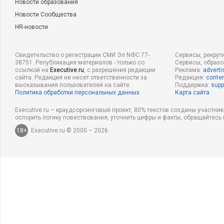
Новости образования
Новости Сообщества
HR-новости
Свидетельство о регистрации СМИ Эл NФС 77-
Сервисы, рекрут
38751. Републикация материалов - только со
Сервисы, образ
ссылкой на
Executive.ru
, с разрешения редакции
Реклама:
adverti
сайта. Редакция не несет ответственности за
Редакция:
conten
высказывания пользователей на сайте.
Поддержка:
supp
Политика обработки персональных данных
Карта сайта
Executive.ru – краудсорсинговый проект, 80% текстов созданы участни
оспорить логику повествования, уточнить цифры и факты, обращайтесь 
18+
Executive.ru © 2000 – 2026.