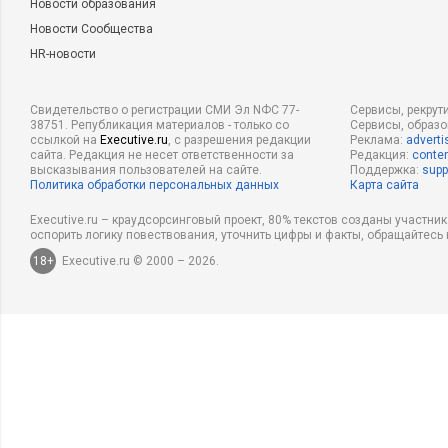
Новости образования
Новости Сообщества
HR-новости
Свидетельство о регистрации СМИ Эл NФС 77-
Сервисы, рекрут
38751. Републикация материалов - только со
Сервисы, образ
ссылкой на
Executive.ru
, с разрешения редакции
Реклама:
adverti
сайта. Редакция не несет ответственности за
Редакция:
conten
высказывания пользователей на сайте.
Поддержка:
supp
Политика обработки персональных данных
Карта сайта
Executive.ru – краудсорсинговый проект, 80% текстов созданы участни
оспорить логику повествования, уточнить цифры и факты, обращайтесь 
18+
Executive.ru © 2000 – 2026.