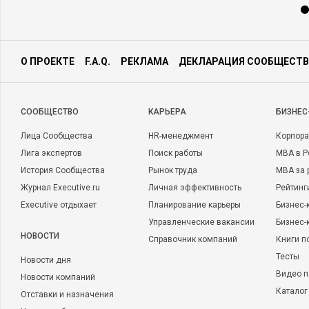
О ПРОЕКТЕ
F.A.Q.
РЕКЛАМА
ДЕКЛАРАЦИЯ СООБЩЕСТВ
CООБЩЕСТВО
КАРЬЕРА
БИЗНЕС
Лица Сообщества
HR-менеджмент
Корпора
Лига экспертов
Поиск работы
MBA в Р
История Сообщества
Рынок труда
MBA за 
Журнал Executive.ru
Личная эффективность
Рейтинг
Executive отдыхает
Планирование карьеры
Бизнес-
Управленческие вакансии
Бизнес-
НОВОСТИ
Справочник компаний
Книги п
Тесты
Новости дня
Видео п
Новости компаний
Каталог
Отставки и назначения