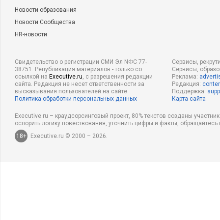
Новости образования
Новости Сообщества
HR-новости
Свидетельство о регистрации СМИ Эл NФС 77-
Сервисы, рекрут
38751. Републикация материалов - только со
Сервисы, образ
ссылкой на
Executive.ru
, с разрешения редакции
Реклама:
adverti
сайта. Редакция не несет ответственности за
Редакция:
conten
высказывания пользователей на сайте.
Поддержка:
supp
Политика обработки персональных данных
Карта сайта
Executive.ru – краудсорсинговый проект, 80% текстов созданы участни
оспорить логику повествования, уточнить цифры и факты, обращайтесь 
18+
Executive.ru © 2000 – 2026.