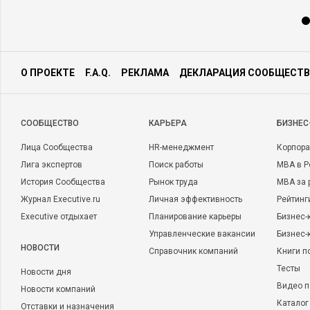
О ПРОЕКТЕ
F.A.Q.
РЕКЛАМА
ДЕКЛАРАЦИЯ СООБЩЕСТВ
CООБЩЕСТВО
КАРЬЕРА
БИЗНЕС
Лица Сообщества
HR-менеджмент
Корпора
Лига экспертов
Поиск работы
MBA в Р
История Сообщества
Рынок труда
MBA за 
Журнал Executive.ru
Личная эффективность
Рейтинг
Executive отдыхает
Планирование карьеры
Бизнес-
Управленческие вакансии
Бизнес-
НОВОСТИ
Справочник компаний
Книги п
Тесты
Новости дня
Видео п
Новости компаний
Каталог
Отставки и назначения