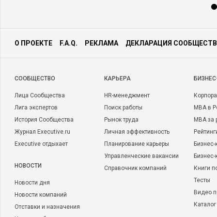
О ПРОЕКТЕ
F.A.Q.
РЕКЛАМА
ДЕКЛАРАЦИЯ СООБЩЕСТВ
CООБЩЕСТВО
КАРЬЕРА
БИЗНЕС
Лица Сообщества
HR-менеджмент
Корпора
Лига экспертов
Поиск работы
MBA в Р
История Сообщества
Рынок труда
MBA за 
Журнал Executive.ru
Личная эффективность
Рейтинг
Executive отдыхает
Планирование карьеры
Бизнес-
Управленческие вакансии
Бизнес-
НОВОСТИ
Справочник компаний
Книги п
Тесты
Новости дня
Видео п
Новости компаний
Каталог
Отставки и назначения