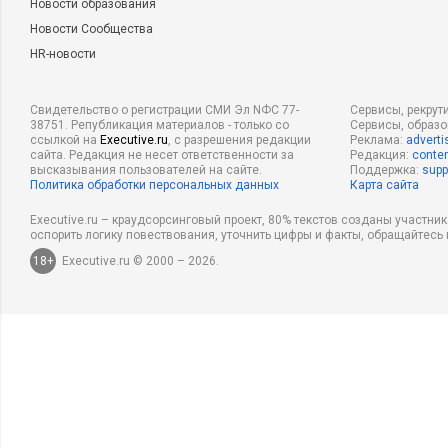
Новости образования
Новости Сообщества
HR-новости
Свидетельство о регистрации СМИ Эл NФС 77-
Сервисы, рекрут
38751. Републикация материалов - только со
Сервисы, образ
ссылкой на
Executive.ru
, с разрешения редакции
Реклама:
adverti
сайта. Редакция не несет ответственности за
Редакция:
conten
высказывания пользователей на сайте.
Поддержка:
supp
Политика обработки персональных данных
Карта сайта
Executive.ru – краудсорсинговый проект, 80% текстов созданы участни
оспорить логику повествования, уточнить цифры и факты, обращайтесь 
18+
Executive.ru © 2000 – 2026.