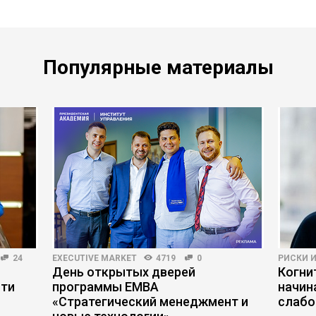
Популярные материалы
24
EXECUTIVE MARKET
4719
0
РИСКИ 
День открытых дверей
Когни
сти
программы ЕМВА
начин
«Стратегический менеджмент и
слабо