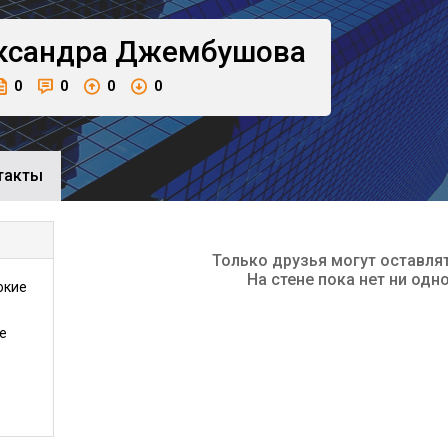
ксандра
Джембушова
0
0
0
0
такты
Только друзья могут оставля
На стене пока нет ни одн
окие
е