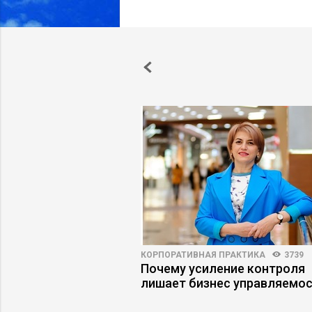
ПРАКТИКА
5326
71
КОРПОРАТИВНАЯ ПРАКТИКА
3739
ение ИИ не
Почему усиление контроля
 ожиданий: пять
лишает бизнес управляемо
ких ошибок