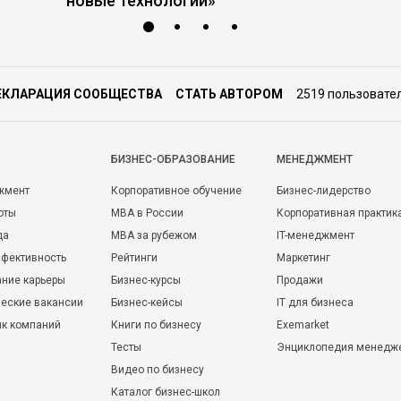
новые технологии»
ЕКЛАРАЦИЯ СООБЩЕСТВА
СТАТЬ АВТОРОМ
2519 пользовате
БИЗНЕС-ОБРАЗОВАНИЕ
МЕНЕДЖМЕНТ
жмент
Корпоративное обучение
Бизнес-лидерство
оты
MBA в России
Корпоративная практик
да
MBA за рубежом
IT-менеджмент
фективность
Рейтинги
Маркетинг
ние карьеры
Бизнес-курсы
Продажи
еские вакансии
Бизнес-кейсы
IT для бизнеса
ик компаний
Книги по бизнесу
Exemarket
Тесты
Энциклопедия менедж
Видео по бизнесу
Каталог бизнес-школ