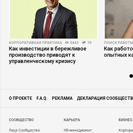
КОРПОРАТИВНАЯ ПРАКТИКА
5443
79
ПОИСК РАБОТ
Как инвестиции в бережливое
Как работ
производство приводят к
опытных к
управленческому кризису
О ПРОЕКТЕ
F.A.Q.
РЕКЛАМА
ДЕКЛАРАЦИЯ СООБЩЕСТВ
CООБЩЕСТВО
КАРЬЕРА
БИЗНЕС
Лица Сообщества
HR-менеджмент
Корпора