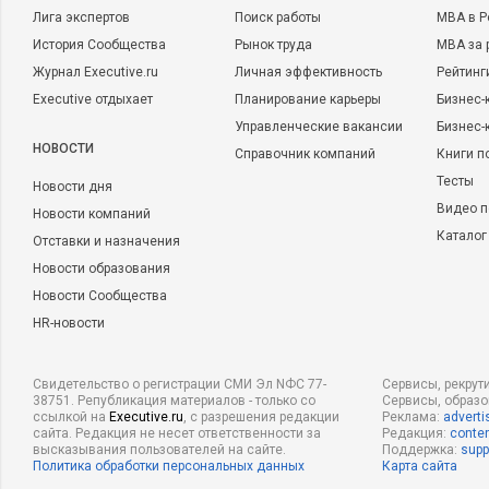
Лига экспертов
Поиск работы
MBA в Р
История Сообщества
Рынок труда
MBA за 
Журнал Executive.ru
Личная эффективность
Рейтинг
Executive отдыхает
Планирование карьеры
Бизнес-
Управленческие вакансии
Бизнес-
НОВОСТИ
Справочник компаний
Книги п
Тесты
Новости дня
Видео п
Новости компаний
Каталог
Отставки и назначения
Новости образования
Новости Сообщества
HR-новости
Свидетельство о регистрации СМИ Эл NФС 77-
Сервисы, рекрут
38751. Републикация материалов - только со
Сервисы, образ
ссылкой на
Executive.ru
, с разрешения редакции
Реклама:
adverti
сайта. Редакция не несет ответственности за
Редакция:
conten
высказывания пользователей на сайте.
Поддержка:
supp
Политика обработки персональных данных
Карта сайта