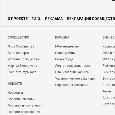
О ПРОЕКТЕ
F.A.Q.
РЕКЛАМА
ДЕКЛАРАЦИЯ СООБЩЕСТВ
CООБЩЕСТВО
КАРЬЕРА
БИЗНЕС
Лица Сообщества
HR-менеджмент
Корпора
Лига экспертов
Поиск работы
MBA в Р
История Сообщества
Рынок труда
MBA за 
Журнал Executive.ru
Личная эффективность
Рейтинг
Executive отдыхает
Планирование карьеры
Бизнес-
Управленческие вакансии
Бизнес-
НОВОСТИ
Справочник компаний
Книги п
Тесты
Новости дня
Видео п
Новости компаний
Каталог
Отставки и назначения
Новости образования