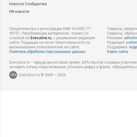
Новости Сообщества
HR-новости
Свидетельство о регистрации СМИ Эл NФС 77-
Сервисы, рекрут
38751. Републикация материалов - только со
Сервисы, образ
ссылкой на
Executive.ru
, с разрешения редакции
Реклама:
adverti
сайта. Редакция не несет ответственности за
Редакция:
conten
высказывания пользователей на сайте.
Поддержка:
supp
Политика обработки персональных данных
Карта сайта
Executive.ru – краудсорсинговый проект, 80% текстов созданы участни
оспорить логику повествования, уточнить цифры и факты, обращайтесь 
18+
Executive.ru © 2000 – 2026.