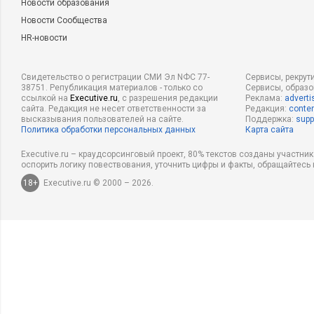
Новости образования
Новости Сообщества
HR-новости
Свидетельство о регистрации СМИ Эл NФС 77-
Сервисы, рекрут
38751. Републикация материалов - только со
Сервисы, образ
ссылкой на
Executive.ru
, с разрешения редакции
Реклама:
adverti
сайта. Редакция не несет ответственности за
Редакция:
conten
высказывания пользователей на сайте.
Поддержка:
supp
Политика обработки персональных данных
Карта сайта
Executive.ru – краудсорсинговый проект, 80% текстов созданы участни
оспорить логику повествования, уточнить цифры и факты, обращайтесь 
18+
Executive.ru © 2000 – 2026.