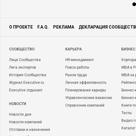
О ПРОЕКТЕ
F.A.Q.
РЕКЛАМА
ДЕКЛАРАЦИЯ СООБЩЕСТВ
CООБЩЕСТВО
КАРЬЕРА
БИЗНЕС
Лица Сообщества
HR-менеджмент
Корпора
Лига экспертов
Поиск работы
MBA в Р
История Сообщества
Рынок труда
MBA за 
Журнал Executive.ru
Личная эффективность
Рейтинг
Executive отдыхает
Планирование карьеры
Бизнес-
Управленческие вакансии
Бизнес-
НОВОСТИ
Справочник компаний
Книги п
Тесты
Новости дня
Видео п
Новости компаний
Каталог
Отставки и назначения