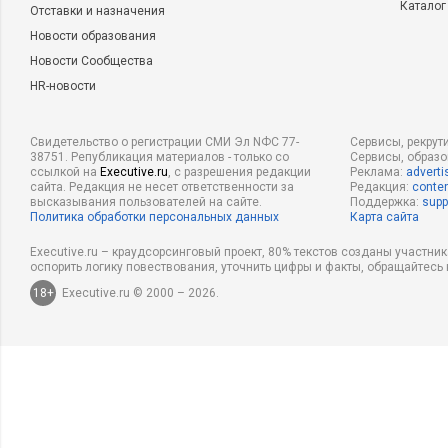
Каталог
Отставки и назначения
Новости образования
Новости Сообщества
HR-новости
Свидетельство о регистрации СМИ Эл NФС 77-
Сервисы, рекрут
38751. Републикация материалов - только со
Сервисы, образ
ссылкой на
Executive.ru
, с разрешения редакции
Реклама:
adverti
сайта. Редакция не несет ответственности за
Редакция:
conten
высказывания пользователей на сайте.
Поддержка:
supp
Политика обработки персональных данных
Карта сайта
Executive.ru – краудсорсинговый проект, 80% текстов созданы участни
оспорить логику повествования, уточнить цифры и факты, обращайтесь 
18+
Executive.ru © 2000 – 2026.