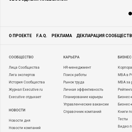
О ПРОЕКТЕ
F.A.Q.
РЕКЛАМА
ДЕКЛАРАЦИЯ СООБЩЕСТВ
CООБЩЕСТВО
КАРЬЕРА
БИЗНЕС
Лица Сообщества
HR-менеджмент
Корпора
Лига экспертов
Поиск работы
MBA в Р
История Сообщества
Рынок труда
MBA за 
Журнал Executive.ru
Личная эффективность
Рейтинг
Executive отдыхает
Планирование карьеры
Бизнес-
Управленческие вакансии
Бизнес-
НОВОСТИ
Справочник компаний
Книги п
Тесты
Новости дня
Видео п
Новости компаний