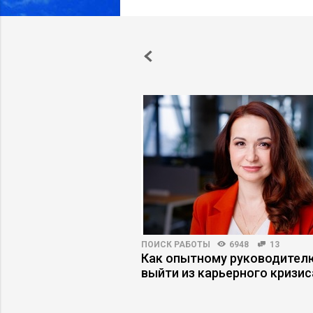
ВНОСТЬ
7411
54
ПОИСК РАБОТЫ
6948
13
 стал слабостью, а
Как опытному руководител
 дефектом
выйти из карьерного кризис