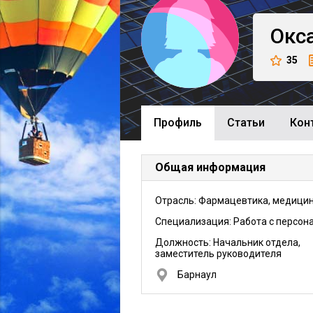
Окс
35
Профиль
Cтатьи
Кон
Общая информация
Отрасль: Фармацевтика, медици
Специализация: Работа с персон
Должность:
Начальник отдела,
заместитель руководителя
Барнаул