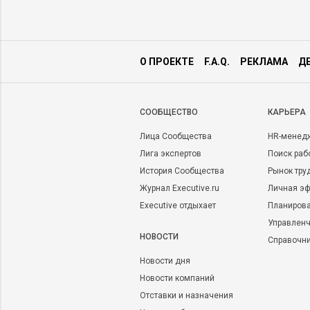
О ПРОЕКТЕ
F.A.Q.
РЕКЛАМА
Д
CООБЩЕСТВО
КАРЬЕРА
Лица Сообщества
HR-менед
Лига экспертов
Поиск раб
История Сообщества
Рынок тру
Журнал Executive.ru
Личная эф
Executive отдыхает
Планирова
Управленч
НОВОСТИ
Справочн
Новости дня
Новости компаний
Отставки и назначения