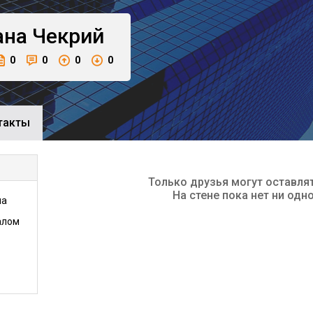
ана
Чекрий
0
0
0
0
такты
Только друзья могут оставля
На стене пока нет ни одн
на
алом