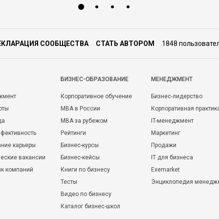
ЕКЛАРАЦИЯ СООБЩЕСТВА
СТАТЬ АВТОРОМ
1848 пользовате
БИЗНЕС-ОБРАЗОВАНИЕ
МЕНЕДЖМЕНТ
жмент
Корпоративное обучение
Бизнес-лидерство
оты
MBA в России
Корпоративная практик
да
MBA за рубежом
IT-менеджмент
фективность
Рейтинги
Маркетинг
ние карьеры
Бизнес-курсы
Продажи
еские вакансии
Бизнес-кейсы
IT для бизнеса
ик компаний
Книги по бизнесу
Exemarket
Тесты
Энциклопедия менедж
Видео по бизнесу
Каталог бизнес-школ