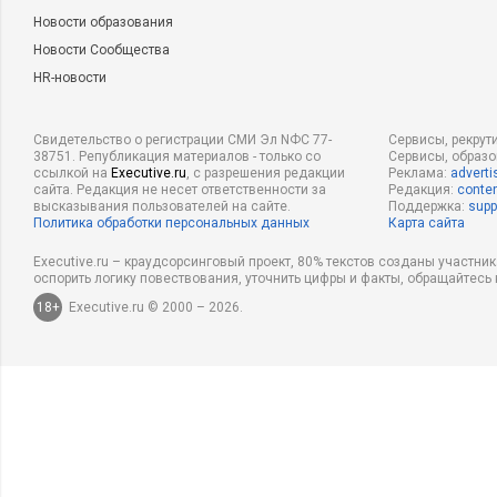
Новости образования
Новости Сообщества
HR-новости
Свидетельство о регистрации СМИ Эл NФС 77-
Сервисы, рекрут
38751. Републикация материалов - только со
Сервисы, образ
ссылкой на
Executive.ru
, с разрешения редакции
Реклама:
adverti
сайта. Редакция не несет ответственности за
Редакция:
conten
высказывания пользователей на сайте.
Поддержка:
supp
Политика обработки персональных данных
Карта сайта
Executive.ru – краудсорсинговый проект, 80% текстов созданы участни
оспорить логику повествования, уточнить цифры и факты, обращайтесь 
18+
Executive.ru © 2000 – 2026.