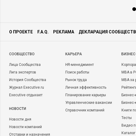
О ПРОЕКТЕ
F.A.Q.
РЕКЛАМА
ДЕКЛАРАЦИЯ СООБЩЕСТВ
CООБЩЕСТВО
КАРЬЕРА
БИЗНЕС
Лица Сообщества
HR-менеджмент
Корпора
Лига экспертов
Поиск работы
MBA в Р
История Сообщества
Рынок труда
MBA за 
Журнал Executive.ru
Личная эффективность
Рейтинг
Executive отдыхает
Планирование карьеры
Бизнес-
Управленческие вакансии
Бизнес-
НОВОСТИ
Справочник компаний
Книги п
Тесты
Новости дня
Видео п
Новости компаний
Каталог
Отставки и назначения