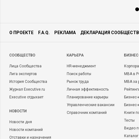
О ПРОЕКТЕ
F.A.Q.
РЕКЛАМА
ДЕКЛАРАЦИЯ СООБЩЕСТВ
CООБЩЕСТВО
КАРЬЕРА
БИЗНЕС
Лица Сообщества
HR-менеджмент
Корпора
Лига экспертов
Поиск работы
MBA в Р
История Сообщества
Рынок труда
MBA за 
Журнал Executive.ru
Личная эффективность
Рейтинг
Executive отдыхает
Планирование карьеры
Бизнес-
Управленческие вакансии
Бизнес-
НОВОСТИ
Справочник компаний
Книги п
Тесты
Новости дня
Видео п
Новости компаний
Каталог
Отставки и назначения