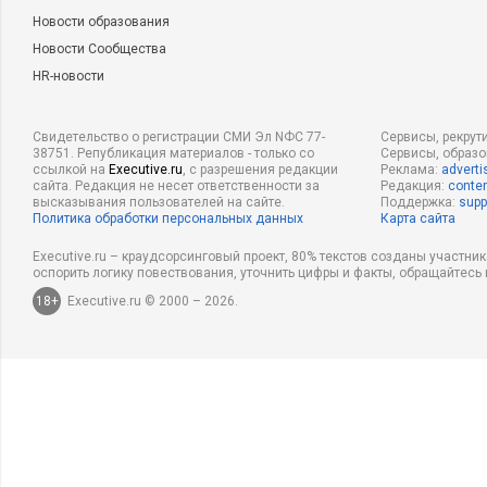
Новости образования
Новости Сообщества
HR-новости
Свидетельство о регистрации СМИ Эл NФС 77-
Сервисы, рекрут
38751. Републикация материалов - только со
Сервисы, образ
ссылкой на
Executive.ru
, с разрешения редакции
Реклама:
adverti
сайта. Редакция не несет ответственности за
Редакция:
conten
высказывания пользователей на сайте.
Поддержка:
supp
Политика обработки персональных данных
Карта сайта
Executive.ru – краудсорсинговый проект, 80% текстов созданы участни
оспорить логику повествования, уточнить цифры и факты, обращайтесь 
18+
Executive.ru © 2000 – 2026.