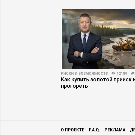
3990
24
РИСКИ И ВОЗМОЖНОСТИ
12189
 = новая базовая
Как купить золотой прииск и
удника
прогореть
О ПРОЕКТЕ
F.A.Q.
РЕКЛАМА
Д