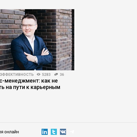
 ЭФФЕКТИВНОСТЬ
5283
36
ЛИЧНЫЕ ФИНАНСЫ
4011
с-менеджмент: как не
Тратить чтобы жить
ть на пути к карьерным
против культа нако
м
ля онлайн