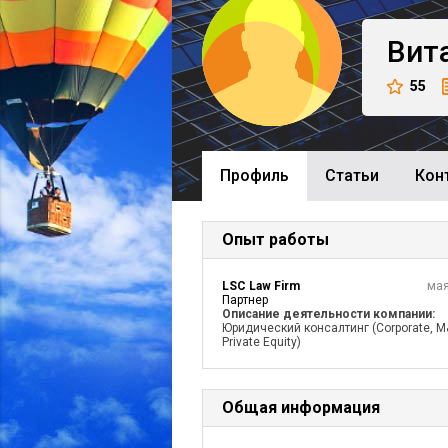
Вита
55
Профиль
Cтатьи
Кон
Опыт работы
LSC Law Firm
мая
Партнер
Описание деятельности компании:
Юридический консалтинг (Corporate, M
Private Equity)
Общая информация