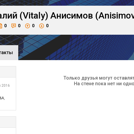
лий (Vitaly)
Анисимов (Anisimov
0
0
0
0
такты
Только друзья могут оставля
На стене пока нет ни одн
 2016
&A,