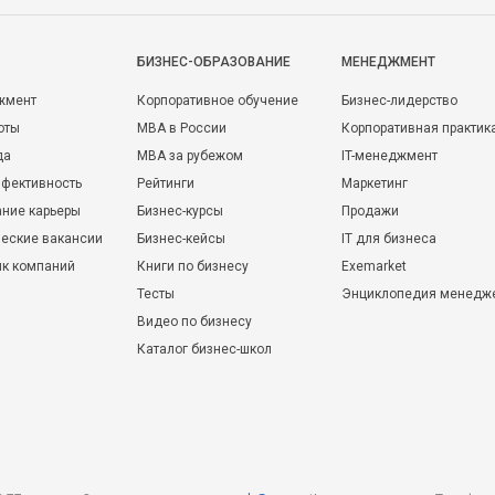
БИЗНЕС-ОБРАЗОВАНИЕ
МЕНЕДЖМЕНТ
жмент
Корпоративное обучение
Бизнес-лидерство
оты
MBA в России
Корпоративная практик
да
MBA за рубежом
IT-менеджмент
фективность
Рейтинги
Маркетинг
ние карьеры
Бизнес-курсы
Продажи
еские вакансии
Бизнес-кейсы
IT для бизнеса
ик компаний
Книги по бизнесу
Exemarket
Тесты
Энциклопедия менедж
Видео по бизнесу
Каталог бизнес-школ