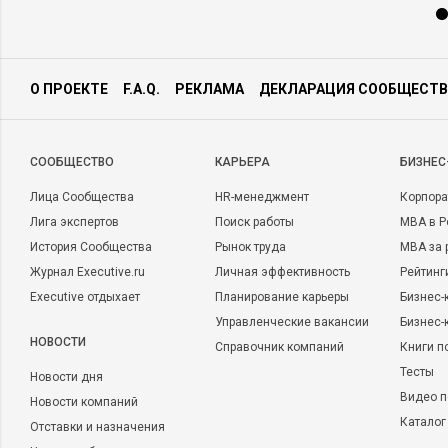
О ПРОЕКТЕ
F.A.Q.
РЕКЛАМА
ДЕКЛАРАЦИЯ СООБЩЕСТВ
CООБЩЕСТВО
КАРЬЕРА
БИЗНЕС
Лица Сообщества
HR-менеджмент
Корпора
Лига экспертов
Поиск работы
MBA в Р
История Сообщества
Рынок труда
MBA за 
Журнал Executive.ru
Личная эффективность
Рейтинг
Executive отдыхает
Планирование карьеры
Бизнес-
Управленческие вакансии
Бизнес-
НОВОСТИ
Справочник компаний
Книги п
Тесты
Новости дня
Видео п
Новости компаний
Каталог
Отставки и назначения