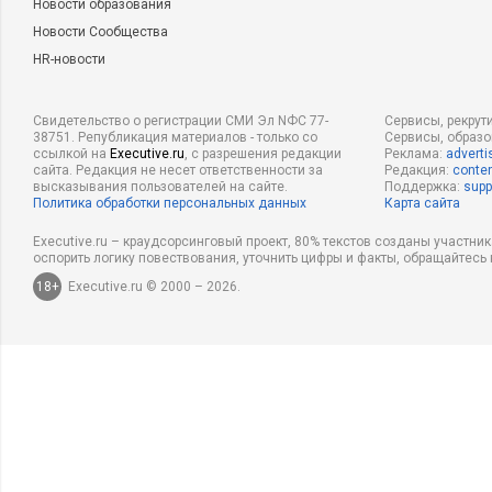
Новости образования
Новости Сообщества
HR-новости
Свидетельство о регистрации СМИ Эл NФС 77-
Сервисы, рекрут
38751. Републикация материалов - только со
Сервисы, образ
ссылкой на
Executive.ru
, с разрешения редакции
Реклама:
adverti
сайта. Редакция не несет ответственности за
Редакция:
conten
высказывания пользователей на сайте.
Поддержка:
supp
Политика обработки персональных данных
Карта сайта
Executive.ru – краудсорсинговый проект, 80% текстов созданы участни
оспорить логику повествования, уточнить цифры и факты, обращайтесь 
18+
Executive.ru © 2000 – 2026.