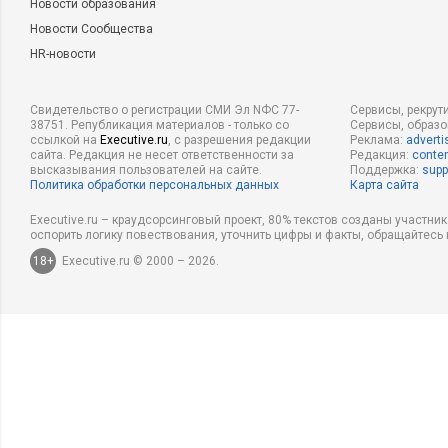
Новости образования
Новости Сообщества
HR-новости
Свидетельство о регистрации СМИ Эл NФС 77-
Сервисы, рекрут
38751. Републикация материалов - только со
Сервисы, образ
ссылкой на
Executive.ru
, с разрешения редакции
Реклама:
adverti
сайта. Редакция не несет ответственности за
Редакция:
conten
высказывания пользователей на сайте.
Поддержка:
supp
Политика обработки персональных данных
Карта сайта
Executive.ru – краудсорсинговый проект, 80% текстов созданы участни
оспорить логику повествования, уточнить цифры и факты, обращайтесь 
18+
Executive.ru © 2000 – 2026.