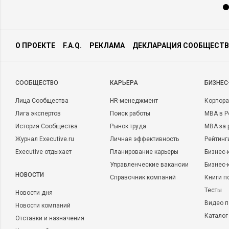
О ПРОЕКТЕ
F.A.Q.
РЕКЛАМА
ДЕКЛАРАЦИЯ СООБЩЕСТВ
CООБЩЕСТВО
КАРЬЕРА
БИЗНЕС
Лица Сообщества
HR-менеджмент
Корпора
Лига экспертов
Поиск работы
MBA в Р
История Сообщества
Рынок труда
MBA за 
Журнал Executive.ru
Личная эффективность
Рейтинг
Executive отдыхает
Планирование карьеры
Бизнес-
Управленческие вакансии
Бизнес-
НОВОСТИ
Справочник компаний
Книги п
Тесты
Новости дня
Видео п
Новости компаний
Каталог
Отставки и назначения