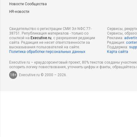
Новости Сообщества
HR-новости
Свидетельство о регистрации СМИ Эл NФС 77-
Сервисы, рекрут
38751. Републикация материалов - только со
Сервисы, образ
ссылкой на
Executive.ru
, с разрешения редакции
Реклама:
adverti
сайта. Редакция не несет ответственности за
Редакция:
conten
высказывания пользователей на сайте.
Поддержка:
supp
Политика обработки персональных данных
Карта сайта
Executive.ru – краудсорсинговый проект, 80% текстов созданы участни
оспорить логику повествования, уточнить цифры и факты, обращайтесь 
18+
Executive.ru © 2000 – 2026.