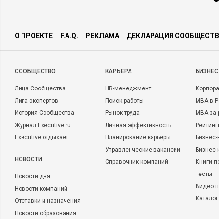
О ПРОЕКТЕ
F.A.Q.
РЕКЛАМА
ДЕКЛАРАЦИЯ СООБЩЕСТВ
CООБЩЕСТВО
КАРЬЕРА
БИЗНЕС
Лица Сообщества
HR-менеджмент
Корпора
Лига экспертов
Поиск работы
MBA в Р
История Сообщества
Рынок труда
MBA за 
Журнал Executive.ru
Личная эффективность
Рейтинг
Executive отдыхает
Планирование карьеры
Бизнес-
Управленческие вакансии
Бизнес-
НОВОСТИ
Справочник компаний
Книги п
Тесты
Новости дня
Видео п
Новости компаний
Каталог
Отставки и назначения
Новости образования