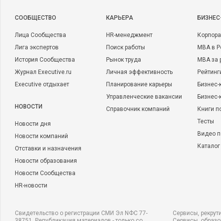
CООБЩЕСТВО
КАРЬЕРА
БИЗНЕС
Лица Сообщества
HR-менеджмент
Корпора
Лига экспертов
Поиск работы
MBA в Р
История Сообщества
Рынок труда
MBA за 
Журнал Executive.ru
Личная эффективность
Рейтинг
Executive отдыхает
Планирование карьеры
Бизнес-
Управленческие вакансии
Бизнес-
НОВОСТИ
Справочник компаний
Книги п
Тесты
Новости дня
Видео п
Новости компаний
Каталог
Отставки и назначения
Новости образования
Новости Сообщества
HR-новости
Свидетельство о регистрации СМИ Эл NФС 77-
Сервисы, рекрут
38751. Републикация материалов - только со
Сервисы, образ