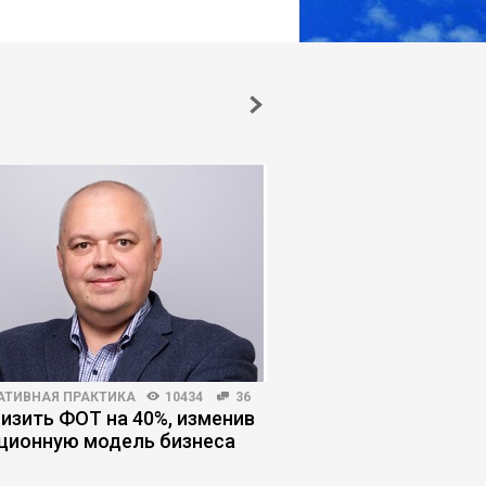
АТИВНАЯ ПРАКТИКА
10434
36
HR-МЕНЕДЖМЕНТ
3879
низить ФОТ на 40%, изменив
Соглашатели: как ра
ционную модель бизнеса
теми, кто кормит «з