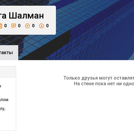
га
Шалман
0
0
0
0
такты
Только друзья могут оставля
На стене пока нет ни одн
ы
алом
лу,