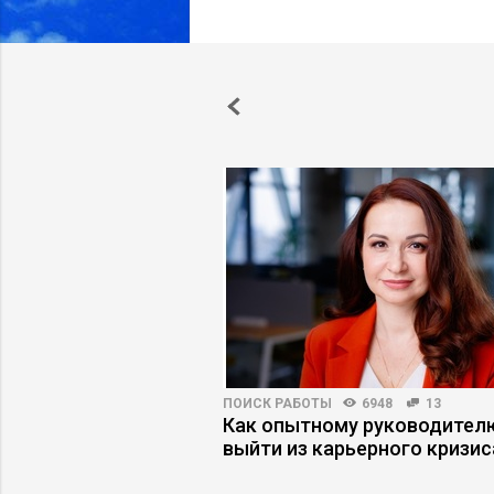
ВНОСТЬ
7411
54
ПОИСК РАБОТЫ
6948
13
 стал слабостью, а
Как опытному руководител
 дефектом
выйти из карьерного кризис