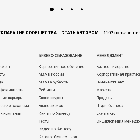
ЕКЛАРАЦИЯ СООБЩЕСТВА
СТАТЬ АВТОРОМ
1102 пользовате
БИЗНЕС-ОБРАЗОВАНИЕ
МЕНЕДЖМЕНТ
жмент
Корпоративное обучение
Бизнес-лидерство
оты
MBA в России
Корпоративная практик
да
MBA за рубежом
IT-менеджмент
фективность
Рейтинги
Маркетинг
ние карьеры
Бизнес-курсы
Продажи
еские вакансии
Бизнес-кейсы
IT для бизнеса
ик компаний
Книги по бизнесу
Exemarket
Тесты
Энциклопедия менедж
Видео по бизнесу
Каталог бизнес-школ