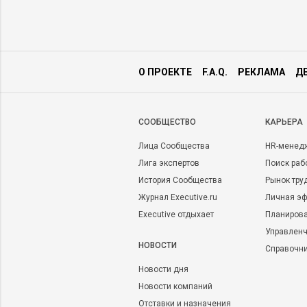
О ПРОЕКТЕ
F.A.Q.
РЕКЛАМА
Д
CООБЩЕСТВО
КАРЬЕРА
Лица Сообщества
HR-менед
Лига экспертов
Поиск раб
История Сообщества
Рынок тру
Журнал Executive.ru
Личная эф
Executive отдыхает
Планирова
Управленч
НОВОСТИ
Справочн
Новости дня
Новости компаний
Отставки и назначения