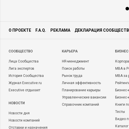
О ПРОЕКТЕ
F.A.Q.
РЕКЛАМА
ДЕКЛАРАЦИЯ СООБЩЕСТВ
CООБЩЕСТВО
КАРЬЕРА
БИЗНЕС
Лица Сообщества
HR-менеджмент
Корпора
Лига экспертов
Поиск работы
MBA в Р
История Сообщества
Рынок труда
MBA за 
Журнал Executive.ru
Личная эффективность
Рейтинг
Executive отдыхает
Планирование карьеры
Бизнес-
Управленческие вакансии
Бизнес-
НОВОСТИ
Справочник компаний
Книги п
Тесты
Новости дня
Видео п
Новости компаний
Каталог
Отставки и назначения