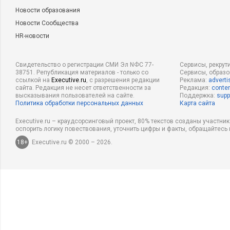
Новости образования
Новости Сообщества
HR-новости
Свидетельство о регистрации СМИ Эл NФС 77-
Сервисы, рекрут
38751. Републикация материалов - только со
Сервисы, образ
ссылкой на
Executive.ru
, с разрешения редакции
Реклама:
adverti
сайта. Редакция не несет ответственности за
Редакция:
conten
высказывания пользователей на сайте.
Поддержка:
supp
Политика обработки персональных данных
Карта сайта
Executive.ru – краудсорсинговый проект, 80% текстов созданы участни
оспорить логику повествования, уточнить цифры и факты, обращайтесь 
18+
Executive.ru © 2000 – 2026.