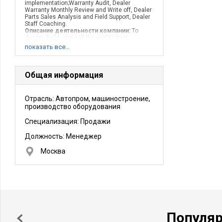
implementation;Warranty Audit, Dealer
Warranty Monthly Review and Write off, Dealer
Parts Sales Analysis and Field Support, Dealer
Staff Coaching.
Описание деятельности компании:
To
design, build, and sell the worlds best
vehicles.
показать все…
Общая информация
Отрасль: Автопром, машиностроение,
производство оборудования
Специализация: Продажи
Должность:
Менеджер
Москва
Популя