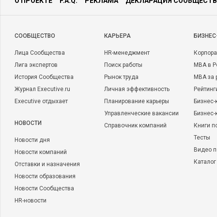
О ПРОЕКТЕ
F.A.Q.
РЕКЛАМА
ДЕКЛАРАЦИЯ СООБЩЕСТВ
CООБЩЕСТВО
КАРЬЕРА
БИЗНЕС
Лица Сообщества
HR-менеджмент
Корпора
Лига экспертов
Поиск работы
MBA в Р
История Сообщества
Рынок труда
MBA за 
Журнал Executive.ru
Личная эффективность
Рейтинг
Executive отдыхает
Планирование карьеры
Бизнес-
Управленческие вакансии
Бизнес-
НОВОСТИ
Справочник компаний
Книги п
Тесты
Новости дня
Видео п
Новости компаний
Каталог
Отставки и назначения
Новости образования
Новости Сообщества
HR-новости