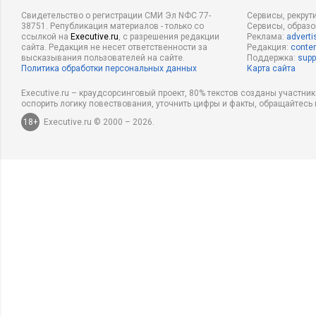
Свидетельство о регистрации СМИ Эл NФС 77-
Сервисы, рекрут
38751. Републикация материалов - только со
Сервисы, образ
ссылкой на
Executive.ru
, с разрешения редакции
Реклама:
adverti
сайта. Редакция не несет ответственности за
Редакция:
conten
высказывания пользователей на сайте.
Поддержка:
supp
Политика обработки персональных данных
Карта сайта
Executive.ru – краудсорсинговый проект, 80% текстов созданы участни
оспорить логику повествования, уточнить цифры и факты, обращайтесь 
18+
Executive.ru © 2000 – 2026.