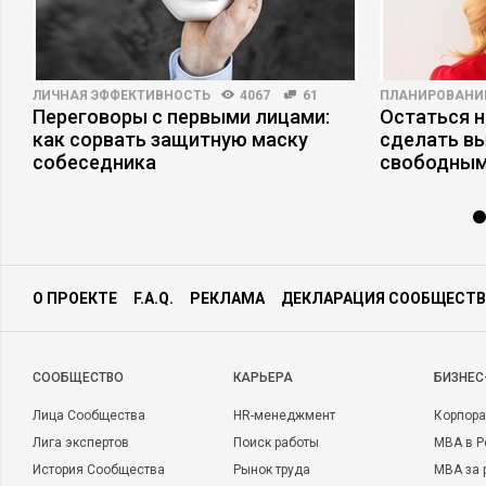
ЛИЧНАЯ ЭФФЕКТИВНОСТЬ
4067
61
ПЛАНИРОВАНИ
Переговоры с первыми лицами:
Остаться н
как сорвать защитную маску
сделать в
собеседника
свободным
О ПРОЕКТЕ
F.A.Q.
РЕКЛАМА
ДЕКЛАРАЦИЯ СООБЩЕСТВ
CООБЩЕСТВО
КАРЬЕРА
БИЗНЕС
Лица Сообщества
HR-менеджмент
Корпора
Лига экспертов
Поиск работы
MBA в Р
История Сообщества
Рынок труда
MBA за 