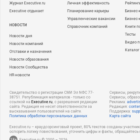
Журнал Executive.ru
Личная эффективность
Рейтинг
Executive отдыхает
Планирование карьеры
Бизнес-
Управленческие вакансии
Бизнес-
НОВОСТИ
Справочник компаний
Книги п
Тесты
Новости дня
Видео п
Новости компаний
Каталог
Отставки и назначения
Новости образования
Новости Сообщества
HR-новости
Свидетельство о регистрации СМИ Эл NФС 77-
Сервисы, рекрут
38751. Републикация материалов - только со
Сервисы, образ
ссылкой на
Executive.ru
, с разрешения редакции
Реклама:
adverti
сайта. Редакция не несет ответственности за
Редакция:
conten
высказывания пользователей на сайте.
Поддержка:
supp
Политика обработки персональных данных
Карта сайта
Executive.ru – краудсорсинговый проект, 80% текстов созданы участни
оспорить логику повествования, уточнить цифры и факты, обращайтесь 
18+
Executive.ru © 2000 – 2026.