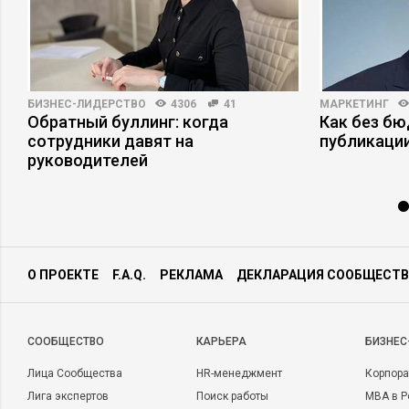
БИЗНЕС-ЛИДЕРСТВО
4306
41
МАРКЕТИНГ
Обратный буллинг: когда
Как без б
е
сотрудники давят на
публикаци
руководителей
О ПРОЕКТЕ
F.A.Q.
РЕКЛАМА
ДЕКЛАРАЦИЯ СООБЩЕСТВ
CООБЩЕСТВО
КАРЬЕРА
БИЗНЕС
Лица Сообщества
HR-менеджмент
Корпора
Лига экспертов
Поиск работы
MBA в Р