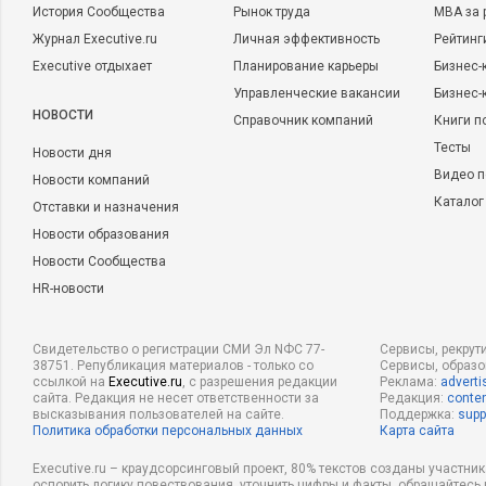
История Сообщества
Рынок труда
MBA за 
Журнал Executive.ru
Личная эффективность
Рейтинг
Executive отдыхает
Планирование карьеры
Бизнес-
Управленческие вакансии
Бизнес-
НОВОСТИ
Справочник компаний
Книги п
Тесты
Новости дня
Видео п
Новости компаний
Каталог
Отставки и назначения
Новости образования
Новости Сообщества
HR-новости
Свидетельство о регистрации СМИ Эл NФС 77-
Сервисы, рекрут
38751. Републикация материалов - только со
Сервисы, образ
ссылкой на
Executive.ru
, с разрешения редакции
Реклама:
adverti
сайта. Редакция не несет ответственности за
Редакция:
conten
высказывания пользователей на сайте.
Поддержка:
supp
Политика обработки персональных данных
Карта сайта
Executive.ru – краудсорсинговый проект, 80% текстов созданы участни
оспорить логику повествования, уточнить цифры и факты, обращайтесь 