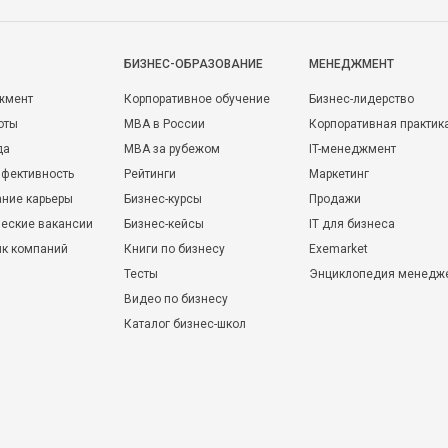
БИЗНЕС-ОБРАЗОВАНИЕ
МЕНЕДЖМЕНТ
жмент
Корпоративное обучение
Бизнес-лидерство
оты
MBA в России
Корпоративная практик
да
MBA за рубежом
IT-менеджмент
фективность
Рейтинги
Маркетинг
ние карьеры
Бизнес-курсы
Продажи
еские вакансии
Бизнес-кейсы
IT для бизнеса
ик компаний
Книги по бизнесу
Exemarket
Тесты
Энциклопедия менедж
Видео по бизнесу
Каталог бизнес-школ