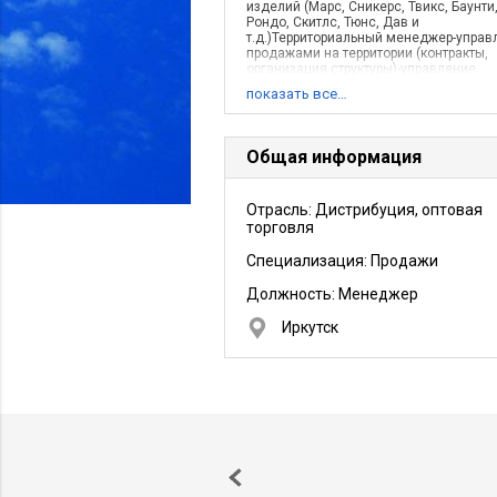
изделий (Марс, Сникерс, Твикс, Баунти
Рондо, Скитлс, Тюнс, Дав и
т.д.)Территориальный менеджер-управ
продажами на территории (контракты,
организация структуры)-управление
персоналом( более 150 человек, дв
показать все…
Общая информация
Отрасль: Дистрибуция, оптовая
торговля
Специализация: Продажи
Должность:
Менеджер
Иркутск