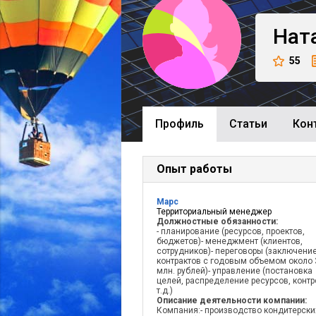
Нат
55
Профиль
Cтатьи
Кон
Опыт работы
Марс
Территориальный менеджер
Должностные обязанности:
- планирование (ресурсов, проектов,
бюджетов)- менеджмент (клиентов,
сотрудников)- переговоры (заключени
контрактов с годовым объемом около 
млн. рублей)- управление (постановка
целей, распределение ресурсов, контр
т.д.)
Описание деятельности компании:
Компания:- производство кондитерски