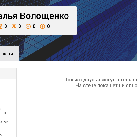
алья
Волощенко
0
0
0
0
такты
Только друзья могут оставля
На стене пока нет ни одн
е
300
оль и
х