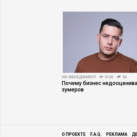
3000
23
HR-МЕНЕДЖМЕНТ
5126
34
жеру снизить риски
Почему бизнес недооценив
зумеров
О ПРОЕКТЕ
F.A.Q.
РЕКЛАМА
Д