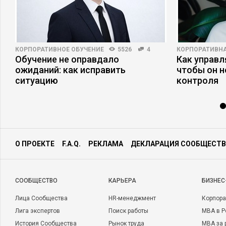
КОРПОРАТИВНОЕ ОБУЧЕНИЕ
5526
4
КОРПОРАТИВНА
Обучение не оправдало
Как управл
ожиданий: как исправить
чтобы он н
ситуацию
контроля
О ПРОЕКТЕ
F.A.Q.
РЕКЛАМА
ДЕКЛАРАЦИЯ СООБЩЕСТВ
CООБЩЕСТВО
КАРЬЕРА
БИЗНЕС
Лица Сообщества
HR-менеджмент
Корпора
Лига экспертов
Поиск работы
MBA в Р
История Сообщества
Рынок труда
MBA за 