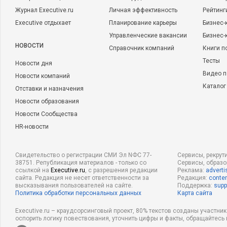
Журнал Executive.ru
Личная эффективность
Рейтинг
Executive отдыхает
Планирование карьеры
Бизнес-
Управленческие вакансии
Бизнес-
НОВОСТИ
Справочник компаний
Книги п
Тесты
Новости дня
Видео п
Новости компаний
Каталог
Отставки и назначения
Новости образования
Новости Сообщества
HR-новости
Свидетельство о регистрации СМИ Эл NФС 77-
Сервисы, рекрут
38751. Републикация материалов - только со
Сервисы, образ
ссылкой на
Executive.ru
, с разрешения редакции
Реклама:
adverti
сайта. Редакция не несет ответственности за
Редакция:
conten
высказывания пользователей на сайте.
Поддержка:
supp
Политика обработки персональных данных
Карта сайта
Executive.ru – краудсорсинговый проект, 80% текстов созданы участни
оспорить логику повествования, уточнить цифры и факты, обращайтесь 