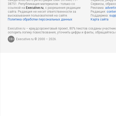
Свидетельство о регистрации СМИ Эл NФС 77-
Сервисы, рекрут
38751. Републикация материалов - только со
Сервисы, образ
ссылкой на
Executive.ru
, с разрешения редакции
Реклама:
adverti
сайта. Редакция не несет ответственности за
Редакция:
conten
высказывания пользователей на сайте.
Поддержка:
supp
Политика обработки персональных данных
Карта сайта
Executive.ru – краудсорсинговый проект, 80% текстов созданы участни
оспорить логику повествования, уточнить цифры и факты, обращайтесь 
18+
Executive.ru © 2000 – 2026.