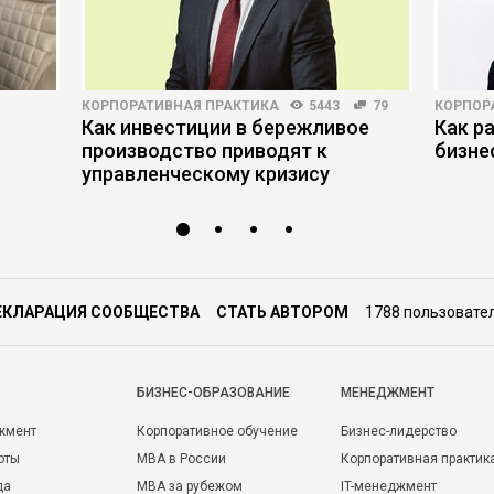
КОРПОРАТИВНАЯ ПРАКТИКА
5443
79
КОРПОР
Как инвестиции в бережливое
Как р
производство приводят к
бизне
управленческому кризису
ЕКЛАРАЦИЯ СООБЩЕСТВА
СТАТЬ АВТОРОМ
1788 пользовате
БИЗНЕС-ОБРАЗОВАНИЕ
МЕНЕДЖМЕНТ
жмент
Корпоративное обучение
Бизнес-лидерство
оты
MBA в России
Корпоративная практик
да
MBA за рубежом
IT-менеджмент