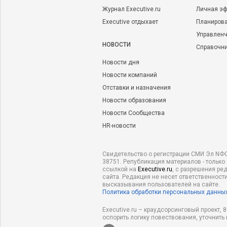
Журнал Executive.ru
Личная эф
Executive отдыхает
Планирова
Управленч
НОВОСТИ
Справочн
Новости дня
Новости компаний
Отставки и назначения
Новости образования
Новости Сообщества
HR-новости
Свидетельство о регистрации СМИ Эл NФС
38751. Републикация материалов - только
ссылкой на
Executive.ru
, с разрешения ре
сайта. Редакция не несет ответственности
высказывания пользователей на сайте.
Политика обработки персональных данны
Executive.ru – краудсорсинговый проект,
оспорить логику повествования, уточнить