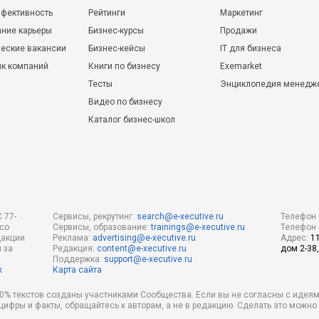
фективность
Рейтинги
Маркетинг
ние карьеры
Бизнес-курсы
Продажи
еские вакансии
Бизнес-кейсы
IT для бизнеса
ик компаний
Книги по бизнесу
Exemarket
Тесты
Энциклопедия менедж
Видео по бизнесу
Каталог бизнес-школ
 77-
Сервисы, рекрутинг:
search@e-xecutive.ru
Телефон 
 со
Сервисы, образование:
trainings@e-xecutive.ru
Телефон 
дакции
Реклама:
advertising@e-xecutive.ru
Адрес:
1
 за
Редакция:
content@e-xecutive.ru
дом 2-38,
Поддержка:
support@e-xecutive.ru
х
Карта сайта
 80% текстов созданы участниками Сообщества. Если вы не согласны с идеям
 цифры и факты, обращайтесь к авторам, а не в редакцию. Сделать это можн