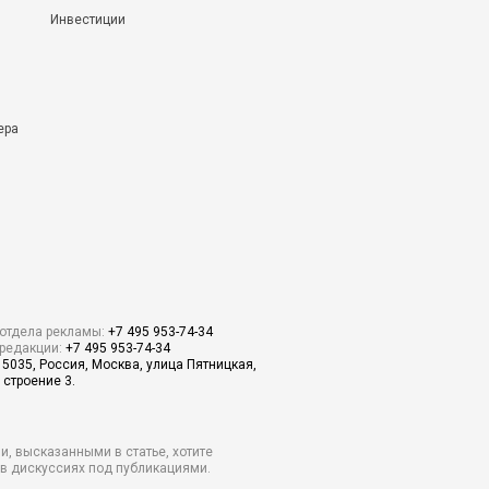
Инвестиции
ера
отдела рекламы:
+7 495 953-74-34
редакции:
+7 495 953-74-34
15035, Россия, Москва, улица Пятницкая,
 строение 3.
и, высказанными в статье, хотите
о в дискуссиях под публикациями.