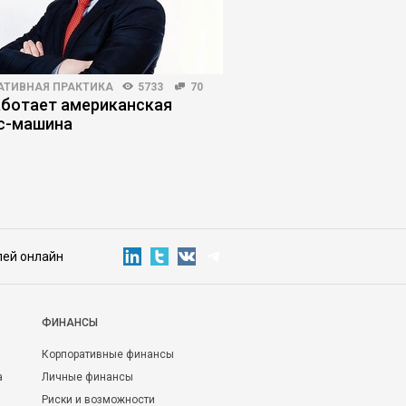
АТИВНАЯ ПРАКТИКА
5733
70
HR-МЕНЕДЖМЕНТ
3132
аботает американская
Когда в увольнении 
с-машина
виноват работодате
лей онлайн
ФИНАНСЫ
Корпоративные финансы
а
Личные финансы
Риски и возможности