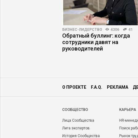
3735
20
БИЗНЕС-ЛИДЕРСТВО
4306
41
ть на работу людей,
Обратный буллинг: когда
дражают
сотрудники давят на
руководителей
О ПРОЕКТЕ
F.A.Q.
РЕКЛАМА
Д
CООБЩЕСТВО
КАРЬЕРА
Лица Сообщества
HR-менед
Лига экспертов
Поиск раб
История Сообщества
Рынок тру