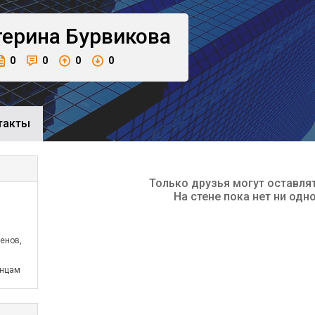
терина
Бурвикова
0
0
0
0
такты
Только друзья могут оставля
На стене пока нет ни одн
енов,
анцам