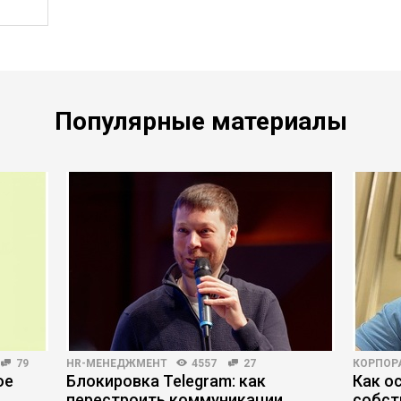
Популярные материалы
79
HR-МЕНЕДЖМЕНТ
4557
27
КОРПОР
ое
Блокировка Telegram: как
Как о
перестроить коммуникации
собст