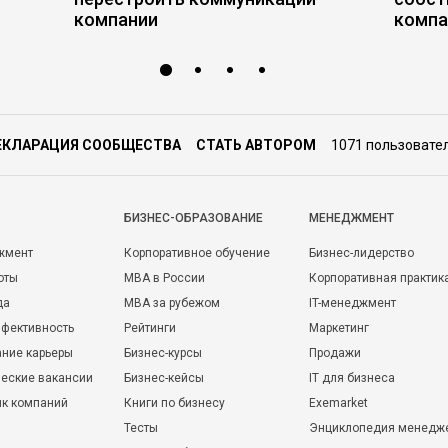
компании
комп
ЕКЛАРАЦИЯ СООБЩЕСТВА
СТАТЬ АВТОРОМ
1071 пользовате
БИЗНЕС-ОБРАЗОВАНИЕ
МЕНЕДЖМЕНТ
жмент
Корпоративное обучение
Бизнес-лидерство
оты
MBA в России
Корпоративная практик
да
MBA за рубежом
IT-менеджмент
фективность
Рейтинги
Маркетинг
ние карьеры
Бизнес-курсы
Продажи
еские вакансии
Бизнес-кейсы
IT для бизнеса
ик компаний
Книги по бизнесу
Exemarket
Тесты
Энциклопедия менедж