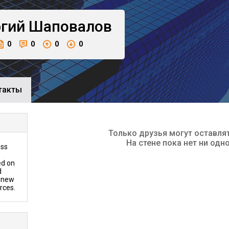
ргий
Шаповалов
0
0
0
0
такты
Только друзья могут оставля
На стене пока нет ни одн
ess
ed on
d
, new
rces.