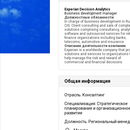
Experian Decision Analytics
Business development manager
Должностные обязанности:
In charge of business development in Ru
CIS. Client consulting and sale of compl
solutions comprising consultancy, analyt
software and outsourced services for ret
finance organizations including banks,
telecoms, automotive and insurance
Описание деятельности компании:
Experian is a worldwide company that pr
solutions and services to organizations 
help manage the risk and reward of
commercial and financial decisions.
Общая информация
Отрасль: Консалтинг
Специализация: Стратегическое
планирование и организационно
развитие
Должность:
Региональный мене