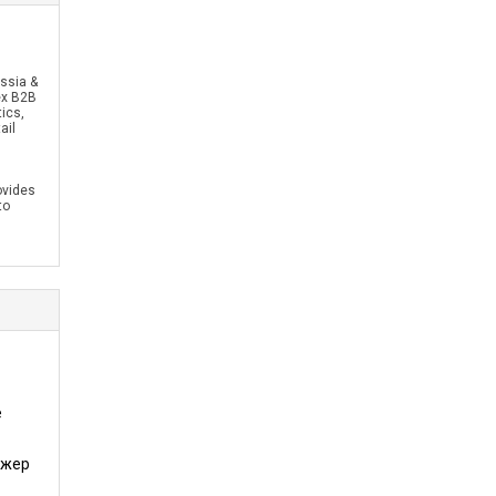
ssia &
ex B2B
ics,
ail
ovides
to
е
джер