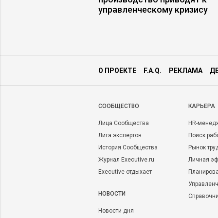
управленческому кризису
О ПРОЕКТЕ
F.A.Q.
РЕКЛАМА
Д
CООБЩЕСТВО
КАРЬЕРА
Лица Сообщества
HR-менед
Лига экспертов
Поиск раб
История Сообщества
Рынок тру
Журнал Executive.ru
Личная эф
Executive отдыхает
Планирова
Управленч
НОВОСТИ
Справочн
Новости дня