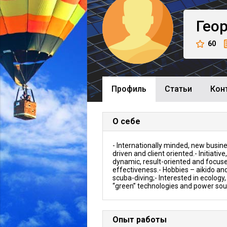
Гео
60
Профиль
Cтатьи
Кон
О себе
- Internationally minded, new busin
driven and client oriented.- Initiative,
dynamic, result-oriented and focus
effectiveness.- Hobbies – aikido an
scuba-diving;- Interested in ecology
“green” technologies and power sou
Опыт работы