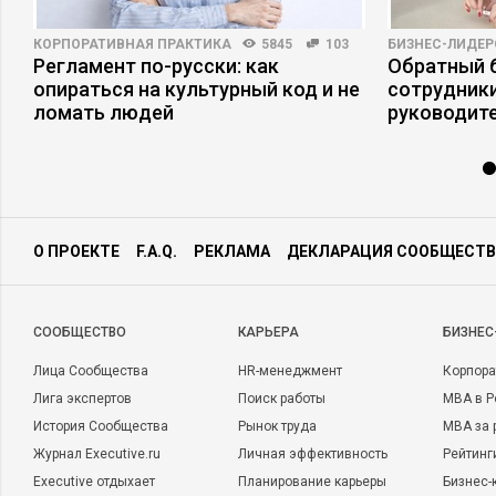
КОРПОРАТИВНАЯ ПРАКТИКА
5845
103
БИЗНЕС-ЛИДЕР
Регламент по-русски: как
Обратный б
с
опираться на культурный код и не
сотрудники
ломать людей
руководит
О ПРОЕКТЕ
F.A.Q.
РЕКЛАМА
ДЕКЛАРАЦИЯ СООБЩЕСТВ
CООБЩЕСТВО
КАРЬЕРА
БИЗНЕС
Лица Сообщества
HR-менеджмент
Корпора
Лига экспертов
Поиск работы
MBA в Р
История Сообщества
Рынок труда
MBA за 
Журнал Executive.ru
Личная эффективность
Рейтинг
Executive отдыхает
Планирование карьеры
Бизнес-