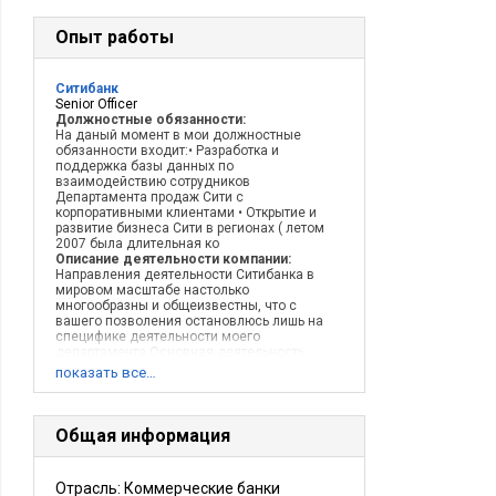
Опыт работы
Ситибанк
Senior Officer
Должностные обязанности:
На даный момент в мои должностные
обязанности входит:• Разработка и
поддержка базы данных по
взаимодействию сотрудников
Департамента продаж Сити с
корпоративными клиентами • Открытие и
развитие бизнеса Сити в регионах ( летом
2007 была длительная ко
Описание деятельности компании:
Направления деятельности Ситибанка в
мировом масштабе настолько
многообразны и общеизвестны, что с
вашего позволения остановлюсь лишь на
специфике деятельности моего
департамента.Основная деятельность
канала Citi Business to Business
показать все…
фокусируется на про
Общая информация
Отрасль: Коммерческие банки