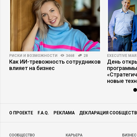
РИСКИ И ВОЗМОЖНОСТИ
3468
28
EXECUTIVE MAR
Как ИИ-тревожность сотрудников
День откр
влияет на бизнес
программы
«Стратеги
новые тех
О ПРОЕКТЕ
F.A.Q.
РЕКЛАМА
ДЕКЛАРАЦИЯ СООБЩЕСТВ
CООБЩЕСТВО
КАРЬЕРА
БИЗНЕС