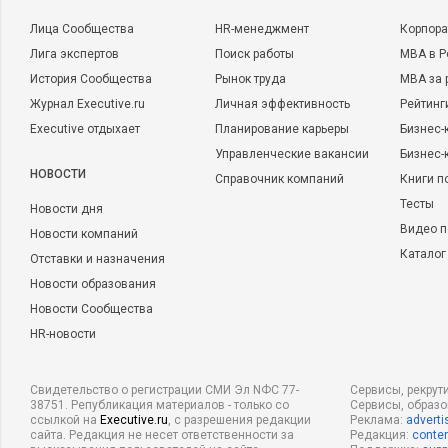
Лица Сообщества
HR-менеджмент
Корпора
Лига экспертов
Поиск работы
MBA в Р
История Сообщества
Рынок труда
MBA за 
Журнал Executive.ru
Личная эффективность
Рейтинг
Executive отдыхает
Планирование карьеры
Бизнес-
Управленческие вакансии
Бизнес-
НОВОСТИ
Справочник компаний
Книги п
Тесты
Новости дня
Видео п
Новости компаний
Каталог
Отставки и назначения
Новости образования
Новости Сообщества
HR-новости
Свидетельство о регистрации СМИ Эл NФС 77-
Сервисы, рекрут
38751. Републикация материалов - только со
Сервисы, образ
ссылкой на
Executive.ru
, с разрешения редакции
Реклама:
adverti
сайта. Редакция не несет ответственности за
Редакция:
conten