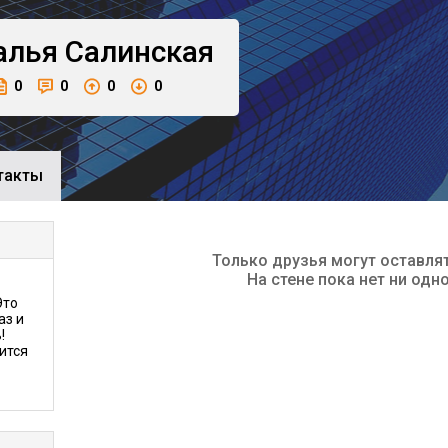
алья
Салинская
0
0
0
0
такты
Только друзья могут оставля
На стене пока нет ни одн
Это
аз и
!
ится