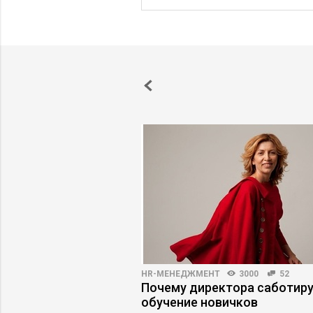
6948
13
HR-МЕНЕДЖМЕНТ
3000
52
у руководителю
Почему директора саботир
ьерного кризиса
обучение новичков