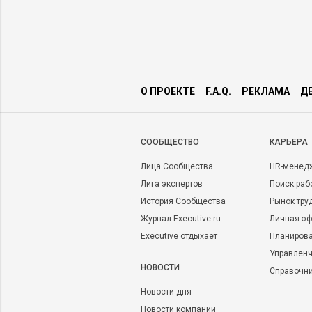
О ПРОЕКТЕ
F.A.Q.
РЕКЛАМА
Д
CООБЩЕСТВО
КАРЬЕРА
Лица Сообщества
HR-менед
Лига экспертов
Поиск раб
История Сообщества
Рынок тру
Журнал Executive.ru
Личная эф
Executive отдыхает
Планирова
Управленч
НОВОСТИ
Справочн
Новости дня
Новости компаний