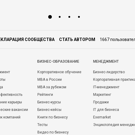
ЕКЛАРАЦИЯ СООБЩЕСТВА
СТАТЬ АВТОРОМ
1667 пользовате
БИЗНЕС-ОБРАЗОВАНИЕ
МЕНЕДЖМЕНТ
жмент
Корпоративное обучение
Бизнес-лидерство
оты
MBA в России
Корпоративная практик
да
MBA за рубежом
IT-менеджмент
фективность
Рейтинги
Маркетинг
ние карьеры
Бизнес-курсы
Продажи
еские вакансии
Бизнес-кейсы
IT для бизнеса
ик компаний
Книги по бизнесу
Exemarket
Тесты
Энциклопедия менедж
Видео по бизнесу