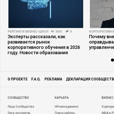
РЕЙТИНГИ БИЗНЕС-ШКОЛ
3001
0
КОРПОРАТИВНА
Эксперты рассказали, как
Почему вне
развивается рынок
оправдыва
корпоративного обучения в 2026
управленч
году. Новости образования
О ПРОЕКТЕ
F.A.Q.
РЕКЛАМА
ДЕКЛАРАЦИЯ СООБЩЕСТВ
CООБЩЕСТВО
КАРЬЕРА
БИЗНЕС
Лица Сообщества
HR-менеджмент
Корпора
Лига экспертов
Поиск работы
MBA в Р