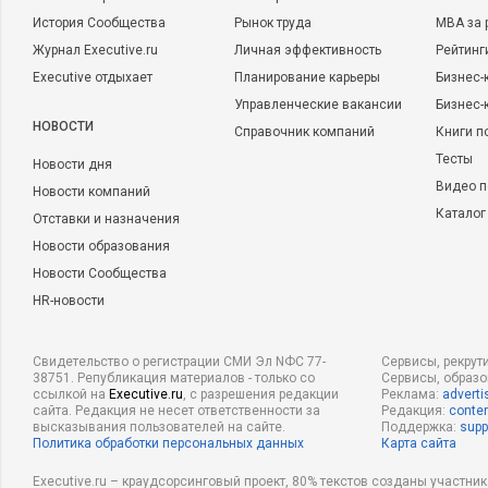
История Сообщества
Рынок труда
MBA за 
Журнал Executive.ru
Личная эффективность
Рейтинг
Executive отдыхает
Планирование карьеры
Бизнес-
Управленческие вакансии
Бизнес-
НОВОСТИ
Справочник компаний
Книги п
Тесты
Новости дня
Видео п
Новости компаний
Каталог
Отставки и назначения
Новости образования
Новости Сообщества
HR-новости
Свидетельство о регистрации СМИ Эл NФС 77-
Сервисы, рекрут
38751. Републикация материалов - только со
Сервисы, образ
ссылкой на
Executive.ru
, с разрешения редакции
Реклама:
adverti
сайта. Редакция не несет ответственности за
Редакция:
conten
высказывания пользователей на сайте.
Поддержка:
supp
Политика обработки персональных данных
Карта сайта
Executive.ru – краудсорсинговый проект, 80% текстов созданы участни