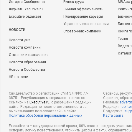
История Сообщества
Рынок труда
MBA за 
Журнал Executive.ru
Личная эффективность
Рейтинг
Executive отдыхает
Планирование карьеры
Бизнес-
Управленческие вакансии
Бизнес-
НОВОСТИ
Справочник компаний
Книги п
Тесты
Новости дня
Видео п
Новости компаний
Каталог
Отставки и назначения
Новости образования
Новости Сообщества
HR-новости
Свидетельство о регистрации СМИ Эл NФС 77-
Сервисы, рекрут
38751. Републикация материалов - только со
Сервисы, образ
ссылкой на
Executive.ru
, с разрешения редакции
Реклама:
adverti
сайта. Редакция не несет ответственности за
Редакция:
conten
высказывания пользователей на сайте.
Поддержка:
supp
Политика обработки персональных данных
Карта сайта
Executive.ru – краудсорсинговый проект, 80% текстов созданы участни
оспорить логику повествования, уточнить цифры и факты, обращайтесь 