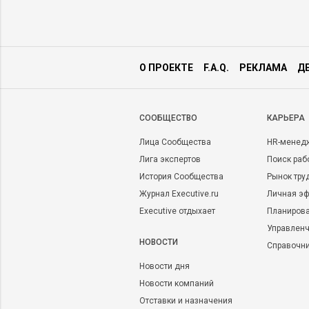
О ПРОЕКТЕ
F.A.Q.
РЕКЛАМА
Д
CООБЩЕСТВО
КАРЬЕРА
Лица Сообщества
HR-менед
Лига экспертов
Поиск раб
История Сообщества
Рынок тру
Журнал Executive.ru
Личная эф
Executive отдыхает
Планирова
Управленч
НОВОСТИ
Справочн
Новости дня
Новости компаний
Отставки и назначения