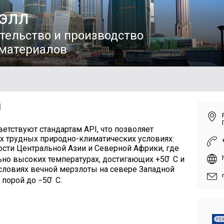
элл
тельство и производство
материалов
И
етствуют стандартам API, что позволяет
х трудных природно-климатических условиях:
ости Центральной Азии и Северной Африки, где
но высоких температурах, достигающих +50 ̊ С и
условиях вечной мерзлоты на севере Западной
порой до −50 ̊ С.
РЕ