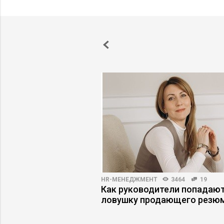
T
4719
0
HR-МЕНЕДЖМЕНТ
3464
19
ых дверей
Как руководители попадают
ЕМВА
ловушку продающего резю
ский менеджмент и
огии»