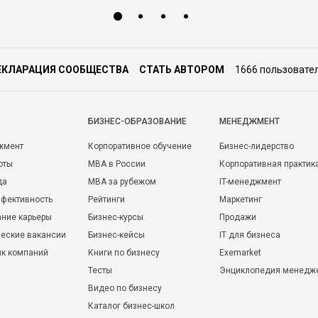
ЕКЛАРАЦИЯ СООБЩЕСТВА
СТАТЬ АВТОРОМ
1666 пользовате
БИЗНЕС-ОБРАЗОВАНИЕ
МЕНЕДЖМЕНТ
жмент
Корпоративное обучение
Бизнес-лидерство
оты
MBA в России
Корпоративная практик
да
MBA за рубежом
IT-менеджмент
фективность
Рейтинги
Маркетинг
ние карьеры
Бизнес-курсы
Продажи
еские вакансии
Бизнес-кейсы
IT для бизнеса
ик компаний
Книги по бизнесу
Exemarket
Тесты
Энциклопедия менедж
Видео по бизнесу
Каталог бизнес-школ