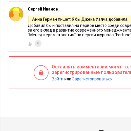
банк, который пока не продал. Кни
Сергей Иванов
стесняется ставить свою фамилию в
фамилия –
бренд
.
Анна Герман пишет: Я бы Джека Уэлча добавила.
Добавил бы и поставил на первое место среди соврем
за его вклад в развитие современного менеджмента 
Бонусы: подробное описание личной жизни предпринимател
''Менеджером столетия'' по версии журнала ''Fortune''
поездках и сравнение российского и американского бизнеса.
0
Цитата из книги:
«Меня часто спрашивают: 'С чего ты начи
я хотел, а не прозябать».
Оставлять комментарии могут то
8. Ричард Брэнсон. «К черту все! Берись и де
зарегистрированные пользовател
Войти
или
Зарегистрироваться
Один из самых богатых жителей
основатель корпорации Virgin G
экстравагантный человек написа
найти свое любимое дело и доби
Бонусы: названия глав этой кни
тезисами Брэнсона: