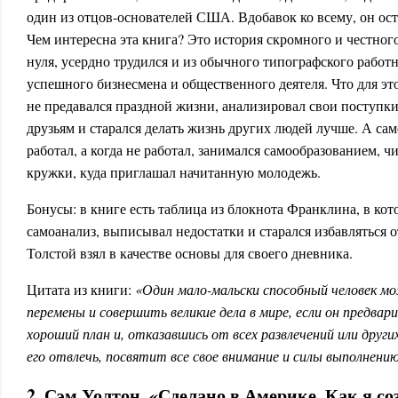
один из отцов-основателей США. Вдобавок ко всему, он ос
Чем интересна эта книга? Это история скромного и честного
нуля, усердно трудился и из обычного типографского работ
успешного бизнесмена и общественного деятеля. Что для эт
не предавался праздной жизни, анализировал свои поступк
друзьям и старался делать жизнь других людей лучше. А сам
работал, а когда не работал, занимался самообразованием, 
кружки, куда приглашал начитанную молодежь.
Бонусы: в книге есть таблица из блокнота Франклина, в ко
самоанализ, выписывал недостатки и старался избавляться о
Толстой взял в качестве основы для своего дневника.
Цитата из книги:
«Один мало-мальски способный человек м
перемены и совершить великие дела в мире, если он предва
хороший план и, отказавшись от всех развлечений или друг
его отвлечь, посвятит все свое внимание и силы выполнению
2. Сэм Уолтон. «Сделано в Америке. Как я со