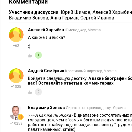
Комментарии
Цитата из книги:
«Бизнес учит, чего могут добиться люди,
Участники дискуссии:
Юрий Шимов
,
Алексей Харыбин
Владимир Зонзов
,
Анна Герман
,
Сергей Иванов
Один человек может сделать только какую-то часть работ
вокруг себя компанию людей, приверженных тем же целям, 
Алексей Харыбин
IT-менеджер, Москва
вдохновляет их и попадает в такт их внутреннему ритму,
А как же Ли Якока?
чудеса».
+62
:)
6. Уолтер Айзексон. «Стив Джобс»
1
В этой книге подробно описывает
Андрей Семёркин
Креативный директор, Москва
Apple от рождения до последних дн
Войдет в следующую десятку.
А какие биографии б
дружил, как работал и вдохновлял
вас? Оставляйте ответы в комментариях.
+1825
выдающегося человека, во многом
0
сейчас читаете этот текст с экран
планшета или смартфона.
Владимир Зонзов
Директор по производству, Украина
Бонусы: содержимое iPoda Стива 
>>> А как же Ли Якока?
В диапазоне состоятельных л
голодранцам, чем к ''самым богатым людям планеты''.
его фотографий в приложении.
+10253
работал по найму, подтверждая пословицу ''Трудо
палат каменных''. smile:)