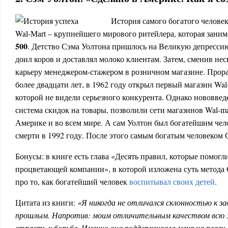
История самого богатого человек
Wal-Mart – крупнейшего мирового ритейлера, которая заним
500
. Детство Сэма Уолтона пришлось на Великую депрессию
доил коров и доставлял молоко клиентам. Затем, сменив не
карьеру менеджером-стажером в розничном магазине. Прора
более двадцати лет, в 1962 году открыл первый магазин Wal
которой не видели серьезного конкурента. Однако нововвед
система скидок на товары, позволили сети магазинов Wal-ma
Америке и во всем мире. А сам Уолтон был богатейшим че
смерти в 1992 году. После этого самым богатым человеком
Бонусы: в книге есть глава «Десять правил, которые помогл
процветающей компании», в которой изложена суть метода С
про то, как богатейший человек
воспитывал своих детей
.
Цитата из книги:
«Я никогда не отличался склонностью к за
прошлым. Напротив: моим отличительным качеством всю 
страсть к борьбе. Именно она поддерживала меня на плаву