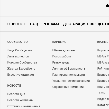
О ПРОЕКТЕ
F.A.Q.
РЕКЛАМА
ДЕКЛАРАЦИЯ СООБЩЕСТВ
CООБЩЕСТВО
КАРЬЕРА
БИЗНЕС
Лица Сообщества
HR-менеджмент
Корпора
Лига экспертов
Поиск работы
MBA в Р
История Сообщества
Рынок труда
MBA за 
Журнал Executive.ru
Личная эффективность
Рейтинг
Executive отдыхает
Планирование карьеры
Бизнес-
Управленческие вакансии
Бизнес-
НОВОСТИ
Справочник компаний
Книги п
Тесты
Новости дня
Видео п
Новости компаний
Каталог
Отставки и назначения