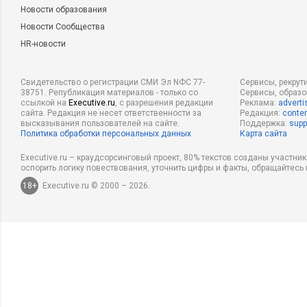
Новости образования
Новости Сообщества
HR-новости
Свидетельство о регистрации СМИ Эл NФС 77-
Сервисы, рекрут
38751. Републикация материалов - только со
Сервисы, образ
ссылкой на
Executive.ru
, с разрешения редакции
Реклама:
adverti
сайта. Редакция не несет ответственности за
Редакция:
conten
высказывания пользователей на сайте.
Поддержка:
supp
Политика обработки персональных данных
Карта сайта
Executive.ru – краудсорсинговый проект, 80% текстов созданы участни
оспорить логику повествования, уточнить цифры и факты, обращайтесь 
18+
Executive.ru © 2000 – 2026.