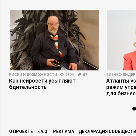
РИСКИ И ВОЗМОЖНОСТИ
5304
67
БИЗНЕС-ЛИДЕР
Как нейросети усыпляют
Атланты vs
бдительность
режим упр
для бизнес
О ПРОЕКТЕ
F.A.Q.
РЕКЛАМА
ДЕКЛАРАЦИЯ СООБЩЕСТВ