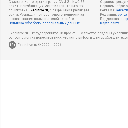
Свидетельство о регистрации СМИ Эл NФС 77-
Сервисы, рекрут
38751. Републикация материалов - только со
Сервисы, образ
ссылкой на
Executive.ru
, с разрешения редакции
Реклама:
adverti
сайта. Редакция не несет ответственности за
Редакция:
conten
высказывания пользователей на сайте.
Поддержка:
supp
Политика обработки персональных данных
Карта сайта
Executive.ru – краудсорсинговый проект, 80% текстов созданы участни
оспорить логику повествования, уточнить цифры и факты, обращайтесь 
18+
Executive.ru © 2000 – 2026.