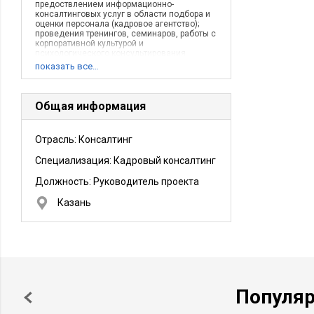
предоствлением информационно-
консалтинговых услуг в области подбора и
оценки персонала (кадровое агентство);
проведения тренингов, семинаров, работы с
корпоративной культурой и
психологического консультирования
(психологич
показать все…
Общая информация
Отрасль: Консалтинг
Специализация: Кадровый консалтинг
Должность:
Руководитель проекта
Казань
Популя