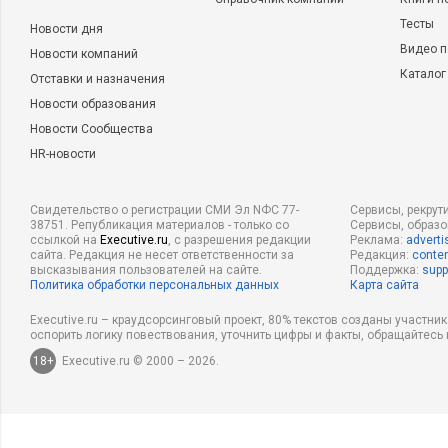
Тесты
Новости дня
Видео п
Новости компаний
Каталог
Отставки и назначения
Новости образования
Новости Сообщества
HR-новости
Свидетельство о регистрации СМИ Эл NФС 77-
Сервисы, рекрут
38751. Републикация материалов - только со
Сервисы, образ
ссылкой на
Executive.ru
, с разрешения редакции
Реклама:
adverti
сайта. Редакция не несет ответственности за
Редакция:
conten
высказывания пользователей на сайте.
Поддержка:
supp
Политика обработки персональных данных
Карта сайта
Executive.ru – краудсорсинговый проект, 80% текстов созданы участни
оспорить логику повествования, уточнить цифры и факты, обращайтесь 
18+
Executive.ru © 2000 – 2026.