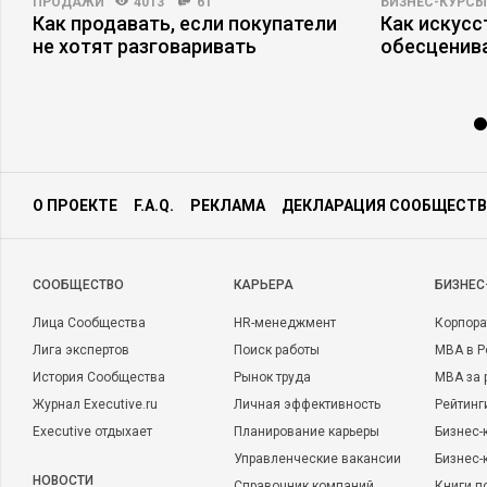
ПРОДАЖИ
4013
61
БИЗНЕС-КУРСЫ
Как продавать, если покупатели
Как искусс
не хотят разговаривать
обесценив
О ПРОЕКТЕ
F.A.Q.
РЕКЛАМА
ДЕКЛАРАЦИЯ СООБЩЕСТВ
CООБЩЕСТВО
КАРЬЕРА
БИЗНЕС
Лица Сообщества
HR-менеджмент
Корпора
Лига экспертов
Поиск работы
MBA в Р
История Сообщества
Рынок труда
MBA за 
Журнал Executive.ru
Личная эффективность
Рейтинг
Executive отдыхает
Планирование карьеры
Бизнес-
Управленческие вакансии
Бизнес-
НОВОСТИ
Справочник компаний
Книги п